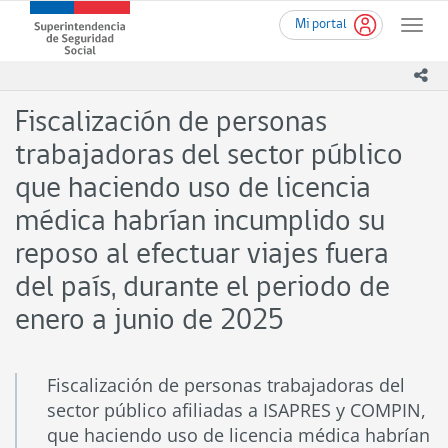
Ir
Superintendencia
Mi portal
al
Toggle
de
contenido
naviga
Seguridad
principal
ico
Social
(SUSESO)
Fiscalización de personas
-
Gobierno
trabajadoras del sector público
de
que haciendo uso de licencia
Chile
médica habrían incumplido su
reposo al efectuar viajes fuera
del país, durante el periodo de
enero a junio de 2025
Fiscalización de personas trabajadoras del
sector público afiliadas a ISAPRES y COMPIN,
que haciendo uso de licencia médica habrían