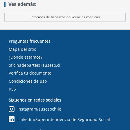
tex
Vea además:
Informes de fiscalización licencias médicas
Preguntas frecuentes
Mapa del sitio
¿Dónde estamos?
oficinadepartes@suseso.cl
Verifica tu documento
Condiciones de uso
RSS
Síguenos en redes sociales
Instagram/susesochile
Linkedin/Superintendencia de Seguridad Social