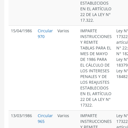
ESTABLECIDOS
EN EL ARTÍCULO
22 DE LA LEY N°
17.322.
15/04/1986
Circular
Varios
IMPARTE
Ley N
970
INSTRUCCIONES
17322
Y REMITE
artícu
TABLAS PARA EL
N° 22;
MES DE MAYO
N° 18
DE 1986 PARA
Ley N
EL CÁLCULO DE
18379
LOS INTERESES
Ley N
PENALES Y DE
18482
LOS REAJUSTES
ESTABLECIDOS
EN EL ARTÍCULO
22 DE LA LEY N°
17322.
13/03/1986
Circular
Varios
IMPARTE
Ley N
965
INSTRUCCIONES
17322
Y REMITE
artícu