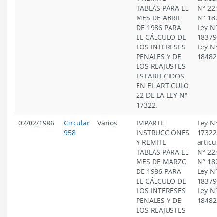
TABLAS PARA EL
N° 22;
MES DE ABRIL
N° 18
DE 1986 PARA
Ley N
EL CÁLCULO DE
18379
LOS INTERESES
Ley N
PENALES Y DE
18482
LOS REAJUSTES
ESTABLECIDOS
EN EL ARTÍCULO
22 DE LA LEY N°
17322.
07/02/1986
Circular
Varios
IMPARTE
Ley N
958
INSTRUCCIONES
17322
Y REMITE
artícu
TABLAS PARA EL
N° 22;
MES DE MARZO
N° 18
DE 1986 PARA
Ley N
EL CÁLCULO DE
18379
LOS INTERESES
Ley N
PENALES Y DE
18482
LOS REAJUSTES