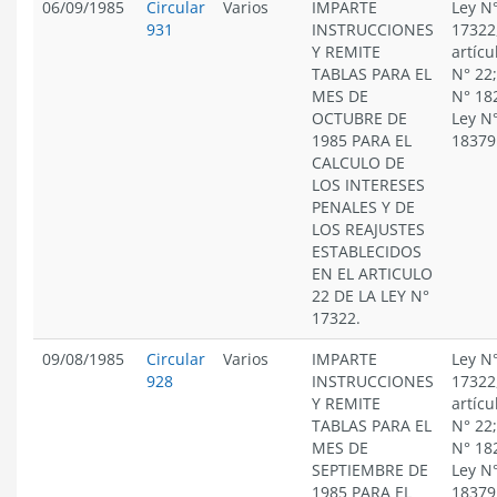
06/09/1985
Circular
Varios
IMPARTE
Ley N
931
INSTRUCCIONES
17322
Y REMITE
artícu
TABLAS PARA EL
N° 22;
MES DE
N° 18
OCTUBRE DE
Ley N
1985 PARA EL
18379
CALCULO DE
LOS INTERESES
PENALES Y DE
LOS REAJUSTES
ESTABLECIDOS
EN EL ARTICULO
22 DE LA LEY N°
17322.
09/08/1985
Circular
Varios
IMPARTE
Ley N
928
INSTRUCCIONES
17322
Y REMITE
artícu
TABLAS PARA EL
N° 22;
MES DE
N° 18
SEPTIEMBRE DE
Ley N
1985 PARA EL
18379