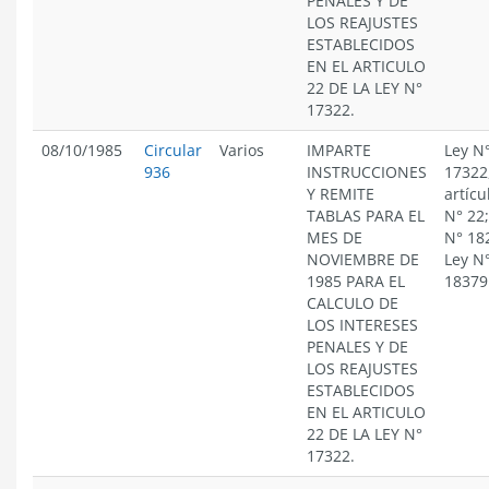
PENALES Y DE
LOS REAJUSTES
ESTABLECIDOS
EN EL ARTICULO
22 DE LA LEY N°
17322.
08/10/1985
Circular
Varios
IMPARTE
Ley N
936
INSTRUCCIONES
17322
Y REMITE
artícu
TABLAS PARA EL
N° 22;
MES DE
N° 18
NOVIEMBRE DE
Ley N
1985 PARA EL
18379
CALCULO DE
LOS INTERESES
PENALES Y DE
LOS REAJUSTES
ESTABLECIDOS
EN EL ARTICULO
22 DE LA LEY N°
17322.