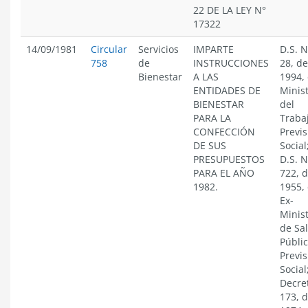
22 DE LA LEY N°
17322
14/09/1981
Circular
Servicios
IMPARTE
D.S. N
758
de
INSTRUCCIONES
28, de
Bienestar
A LAS
1994, 
ENTIDADES DE
Minist
BIENESTAR
del
PARA LA
Traba
CONFECCIÓN
Previs
DE SUS
Social
PRESUPUESTOS
D.S. N
PARA EL AÑO
722, 
1982.
1955, 
Ex-
Minist
de Sa
Públic
Previs
Social
Decre
173, 