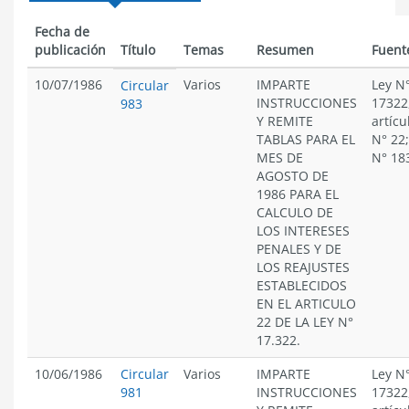
Fecha de
publicación
Título
Temas
Resumen
Fuent
10/07/1986
Varios
IMPARTE
Ley N
Circular
INSTRUCCIONES
17322
983
Y REMITE
artícu
TABLAS PARA EL
N° 22;
MES DE
N° 18
AGOSTO DE
1986 PARA EL
CALCULO DE
LOS INTERESES
PENALES Y DE
LOS REAJUSTES
ESTABLECIDOS
EN EL ARTICULO
22 DE LA LEY N°
17.322.
10/06/1986
Circular
Varios
IMPARTE
Ley N
981
INSTRUCCIONES
17322