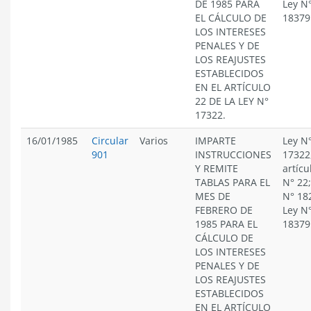
DE 1985 PARA
Ley N
EL CÁLCULO DE
18379
LOS INTERESES
PENALES Y DE
LOS REAJUSTES
ESTABLECIDOS
EN EL ARTÍCULO
22 DE LA LEY N°
17322.
16/01/1985
Circular
Varios
IMPARTE
Ley N
901
INSTRUCCIONES
17322
Y REMITE
artícu
TABLAS PARA EL
N° 22;
MES DE
N° 18
FEBRERO DE
Ley N
1985 PARA EL
18379
CÁLCULO DE
LOS INTERESES
PENALES Y DE
LOS REAJUSTES
ESTABLECIDOS
EN EL ARTÍCULO