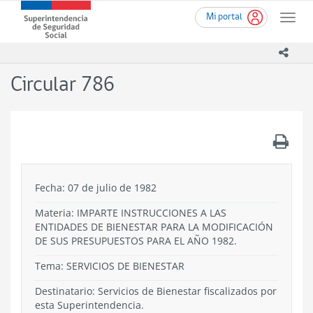
Ir
Superintendencia
Mi portal
al
Toggle
de
contenido
naviga
Seguridad
principal
icono
Social
(SUSESO)
Circular 786
-
Gobierno
de
Chile
.
Fecha: 07 de julio de 1982
Materia: IMPARTE INSTRUCCIONES A LAS
ENTIDADES DE BIENESTAR PARA LA MODIFICACIÓN
DE SUS PRESUPUESTOS PARA EL AÑO 1982.
Tema:
SERVICIOS DE BIENESTAR
Destinatario: Servicios de Bienestar fiscalizados por
esta Superintendencia.