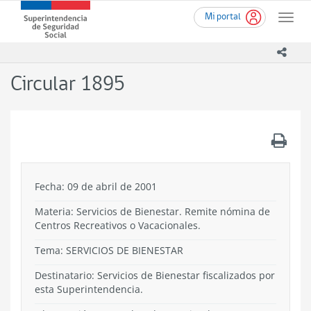
Ir
Superintendencia
Mi portal
al
Toggle
de
contenido
naviga
Seguridad
principal
icono
Social
(SUSESO)
Circular 1895
-
Gobierno
de
Chile
.
Fecha: 09 de abril de 2001
Materia: Servicios de Bienestar. Remite nómina de
Centros Recreativos o Vacacionales.
Tema:
SERVICIOS DE BIENESTAR
Destinatario: Servicios de Bienestar fiscalizados por
esta Superintendencia.