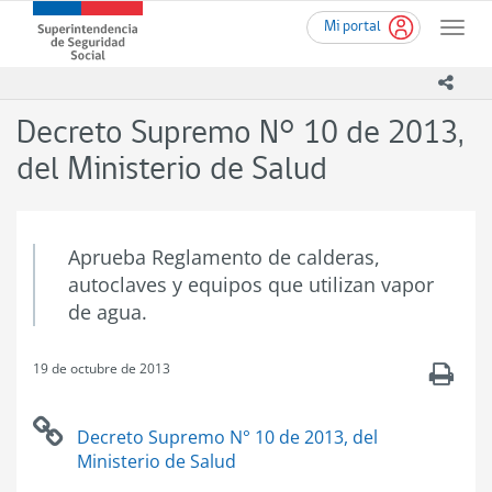
Ir
Superintendencia
Mi portal
al
Toggle
de
contenido
naviga
Seguridad
principal
icono
Social
(SUSESO)
Decreto Supremo N° 10 de 2013,
-
Gobierno
del Ministerio de Salud
de
Chile
Aprueba Reglamento de calderas,
autoclaves y equipos que utilizan vapor
de agua.
19 de octubre de 2013
.
Decreto Supremo N° 10 de 2013, del
Ministerio de Salud