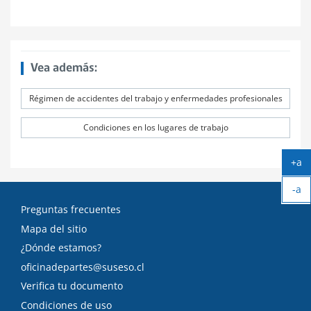
Vea además:
Régimen de accidentes del trabajo y enfermedades profesionales
Condiciones en los lugares de trabajo
+a
Ag
-a
tex
Ach
Preguntas frecuentes
tex
Mapa del sitio
¿Dónde estamos?
oficinadepartes@suseso.cl
Verifica tu documento
Condiciones de uso