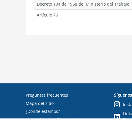
Decreto 101 de 1968 del Ministerio del Trabajo
Artículo 76
Preguntas frecuentes
Síguenos
Mapa del sitio
Inst
¿Dónde estamos?
Link
oficinadepartes@suseso.cl
Segu
Verifica tu documento