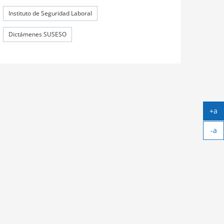
Instituto de Seguridad Laboral
Dictámenes SUSESO
+a
Ag
-a
tex
Ach
tex