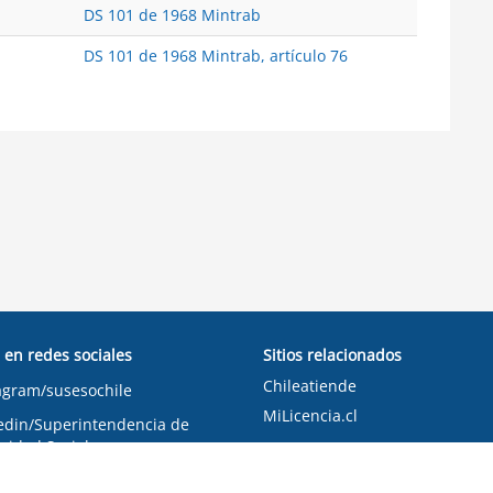
DS 101 de 1968 Mintrab
DS 101 de 1968 Mintrab, artículo 76
 en redes sociales
Sitios relacionados
Chileatiende
agram/susesochile
MiLicencia.cl
edin/Superintendencia de
ridad Social