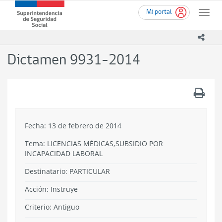
Ir
Superintendencia
Mi portal
al
Toggle
de
contenido
naviga
Seguridad
principal
icono
Social
(SUSESO)
Dictamen 9931-2014
-
Gobierno
de
.
Chile
Fecha: 13 de febrero de 2014
Tema:
LICENCIAS MÉDICAS,SUBSIDIO POR
INCAPACIDAD LABORAL
Destinatario: PARTICULAR
Acción:
Instruye
Criterio:
Antiguo