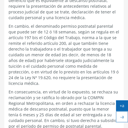
beneficio que es equivalente al descanso postnatal,
requiere la presentación de antecedentes relativos al
proceso judicial de que se trate, declaración de tener el
cuidado personal y una licencia médica.
En cambio, el denominado permiso postnatal parental
que puede ser de 12 ó 18 semanas, según se regula en el
artículo 197 bis el Código del Trabajo, norma a la que se
remite el referido artículo 200, al que también tiene
derecho la trabajadora o el trabajador que tenga a su
cuidado un menor de edad (es decir, de menos de 18
años de edad) por habérsele otorgado judicialmente la
tuición o el cuidado personal como medida de
protección, o en virtud de lo previsto en los artículos 19 ó
24 de la Ley Nº 19.620, no requiere la presentación de
licencia médica.
En consecuencia, en virtud de lo expuesto, se rechaza su
reclamación y se ratifica lo obrado por la COMPIN
Regional Metropolitana, en orden a rechazar la licencia
+a
médica de descanso postnatal, puesto que la menor
Ag
tenía 6 meses y 25 días de edad al ser entregada a su
-a
tex
cuidado personal. En cambio, sí tuvo derecho a subsidio
Ach
por el período de permiso de postnatal parental.
tex