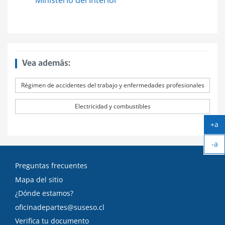
Ministerio del Interior
Vea además:
Régimen de accidentes del trabajo y enfermedades profesionales
Electricidad y combustibles
+a
Ag
-a
tex
Ach
tex
Preguntas frecuentes
Mapa del sitio
¿Dónde estamos?
oficinadepartes@suseso.cl
Verifica tu documento