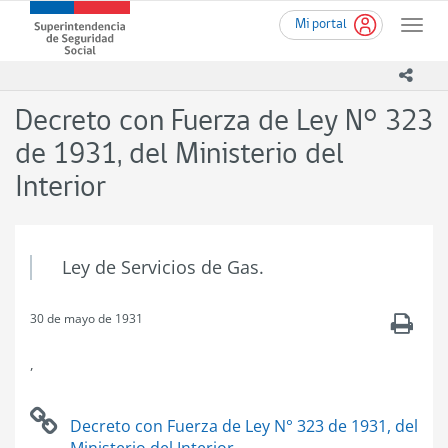
Ir
Superintendencia
Mi portal
al
Toggle
de
contenido
naviga
Seguridad
principal
icono
Social
(SUSESO)
Decreto con Fuerza de Ley N° 323
-
Gobierno
de 1931, del Ministerio del
de
Interior
Chile
Ley de Servicios de Gas.
30 de mayo de 1931
.
,
Decreto con Fuerza de Ley N° 323 de 1931, del