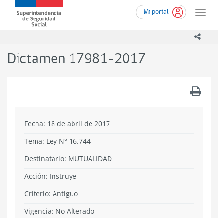
Ir
Superintendencia
Mi portal
al
Toggle
de
contenido
naviga
Seguridad
principal
icono
Social
(SUSESO)
Dictamen 17981-2017
-
Gobierno
de
.
Chile
Fecha: 18 de abril de 2017
Tema:
Ley N° 16.744
Destinatario: MUTUALIDAD
Acción:
Instruye
Criterio:
Antiguo
Vigencia:
No Alterado