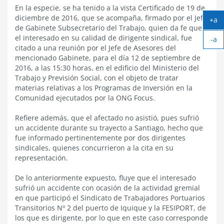
En la especie, se ha tenido a la vista Certificado de 19 de
diciembre de 2016, que se acompaña, firmado por el Jefe
+a
de Gabinete Subsecretario del Trabajo, quien da fe que
Ag
el interesado en su calidad de dirigente sindical, fue
-a
tex
citado a una reunión por el Jefe de Asesores del
Ach
mencionado Gabinete, para el día 12 de septiembre de
tex
2016, a las 15:30 horas, en el edificio del Ministerio del
Trabajo y Previsión Social, con el objeto de tratar
materias relativas a los Programas de Inversión en la
Comunidad ejecutados por la ONG Focus.
Refiere además, que el afectado no asistió, pues sufrió
un accidente durante su trayecto a Santiago, hecho que
fue informado pertinentemente por dos dirigentes
sindicales, quienes concurrieron a la cita en su
representación.
De lo anteriormente expuesto, fluye que el interesado
sufrió un accidente con ocasión de la actividad gremial
en que participó el Sindicato de Trabajadores Portuarios
Transitorios Nº 2 del puerto de Iquique y la FESIPORT, de
los que es dirigente, por lo que en este caso corresponde