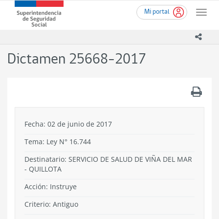
Ir
Superintendencia
Mi portal
al
Toggle
de
contenido
naviga
Seguridad
principal
icono
Social
(SUSESO)
Dictamen 25668-2017
-
Gobierno
de
.
Chile
Fecha: 02 de junio de 2017
Tema:
Ley N° 16.744
Destinatario: SERVICIO DE SALUD DE VIÑA DEL MAR
- QUILLOTA
Acción:
Instruye
Criterio:
Antiguo