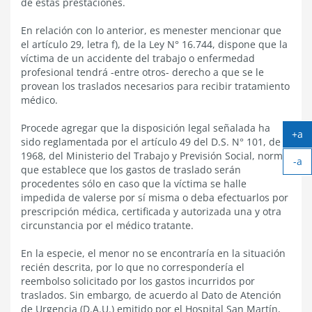
de estas prestaciones.
En relación con lo anterior, es menester mencionar que
el artículo 29, letra f), de la Ley N° 16.744, dispone que la
víctima de un accidente del trabajo o enfermedad
profesional tendrá -entre otros- derecho a que se le
provean los traslados necesarios para recibir tratamiento
médico.
Procede agregar que la disposición legal señalada ha
+a
sido reglamentada por el artículo 49 del D.S. N° 101, de
Ag
1968, del Ministerio del Trabajo y Previsión Social, norma
-a
tex
que establece que los gastos de traslado serán
Ach
procedentes sólo en caso que la víctima se halle
tex
impedida de valerse por sí misma o deba efectuarlos por
prescripción médica, certificada y autorizada una y otra
circunstancia por el médico tratante.
En la especie, el menor no se encontraría en la situación
recién descrita, por lo que no correspondería el
reembolso solicitado por los gastos incurridos por
traslados. Sin embargo, de acuerdo al Dato de Atención
de Urgencia (D.A.U.) emitido por el Hospital San Martín,