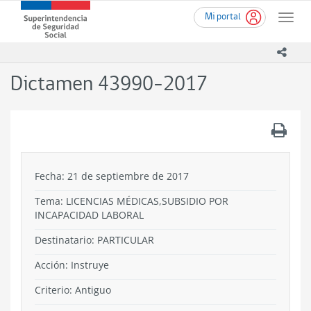
Ir
Superintendencia
Mi portal
al
Toggle
de
contenido
naviga
Seguridad
principal
icono
Social
(SUSESO)
Dictamen 43990-2017
-
Gobierno
de
.
Chile
Fecha: 21 de septiembre de 2017
Tema:
LICENCIAS MÉDICAS,SUBSIDIO POR
INCAPACIDAD LABORAL
Destinatario: PARTICULAR
Acción:
Instruye
Criterio:
Antiguo