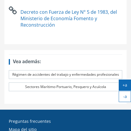
.
Decreto con Fuerza de Ley N° 5 de 1983, del
Ministerio de Economía Fomento y
Reconstrucción
Vea además:
Régimen de accidentes del trabajo y enfermedades profesionales
+a
Sectores Marítimo-Portuario, Pesquero y Acuícola
Ag
-a
tex
Ach
tex
Preguntas frecuentes
Mapa del sitio