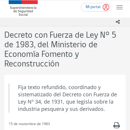
Ir
Superintendencia
Mi portal
al
Toggle
de
contenido
naviga
Seguridad
principal
icono
Social
(SUSESO)
Decreto con Fuerza de Ley N° 5
-
Gobierno
de 1983, del Ministerio de
de
Economía Fomento y
Chile
Reconstrucción
Fija texto refundido, coordinado y
sistematizado del Decreto con Fuerza de
Ley Nº 34, de 1931, que legisla sobre la
industria pesquera y sus derivados.
15 de noviembre de 1983