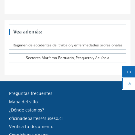
Vea además:
Régimen de accidentes del trabajo y enfermedades profesionales
Sectores Marítimo-Portuario, Pesquero y Acuícola
+a
Ag
-a
tex
Ach
Preguntas frecuentes
tex
Mapa del sitio
¿Dónde estamos?
oficinadepartes@suseso.cl
Verifica tu documento
Condiciones de uso