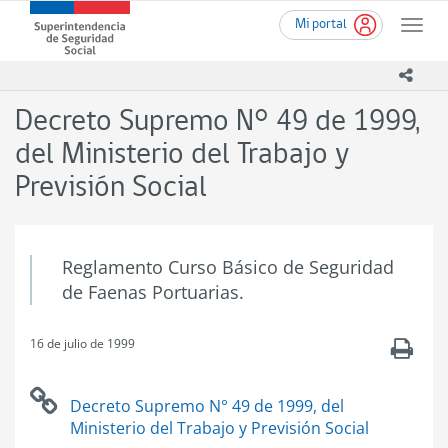
Ir
Superintendencia
Mi portal
al
Toggle
de
contenido
naviga
Seguridad
principal
icono
Social
(SUSESO)
Decreto Supremo N° 49 de 1999,
-
Gobierno
del Ministerio del Trabajo y
de
Previsión Social
Chile
Reglamento Curso Básico de Seguridad
de Faenas Portuarias.
16 de julio de 1999
.
Decreto Supremo N° 49 de 1999, del
Ministerio del Trabajo y Previsión Social