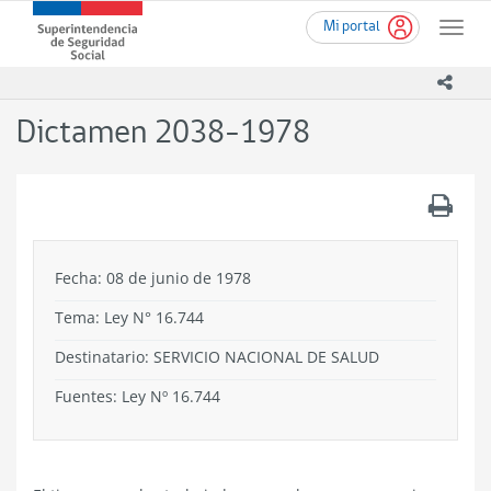
Ir
Superintendencia
Mi portal
al
Toggle
de
contenido
naviga
Seguridad
principal
icono
Social
(SUSESO)
Dictamen 2038-1978
-
Gobierno
de
.
Chile
Fecha: 08 de junio de 1978
Tema:
Ley N° 16.744
Destinatario: SERVICIO NACIONAL DE SALUD
Fuentes: Ley Nº 16.744