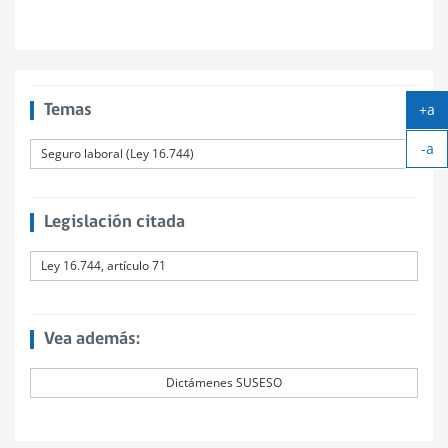
+a
Temas
Ag
-a
tex
Seguro laboral (Ley 16.744)
Ach
tex
Legislación citada
Ley 16.744, artículo 71
Vea además:
Dictámenes SUSESO