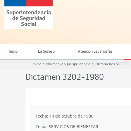
Ir
Superintendencia
al
de
contenido
Seguridad
principal
Social
(SUSESO)
-
Gobierno
de
Inicio
La Suseso
Atención usuarios/as
Chile
Inicio
Normativa y Jurisprudencia
Dictámenes SUSESO
Dictamen 3202-1980
.
Fecha: 14 de octubre de 1980
Tema:
SERVICIOS DE BIENESTAR