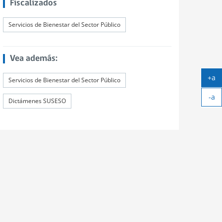
Fiscalizados
Servicios de Bienestar del Sector Público
Vea además:
+a
Servicios de Bienestar del Sector Público
Ag
-a
tex
Dictámenes SUSESO
Ach
tex