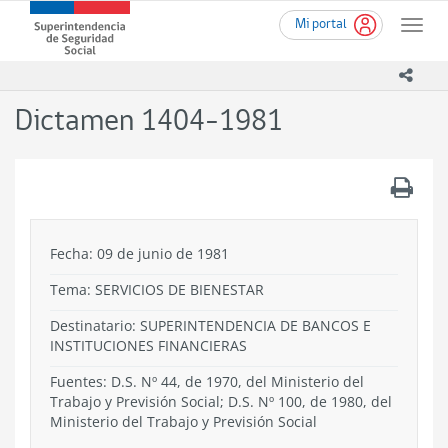
Ir
Superintendencia
Mi portal
al
Toggle
de
contenido
naviga
Seguridad
principal
icono
Social
(SUSESO)
Dictamen 1404-1981
-
Gobierno
de
.
Chile
Fecha: 09 de junio de 1981
Tema:
SERVICIOS DE BIENESTAR
Destinatario: SUPERINTENDENCIA DE BANCOS E
INSTITUCIONES FINANCIERAS
Fuentes: D.S. Nº 44, de 1970, del Ministerio del
Trabajo y Previsión Social; D.S. Nº 100, de 1980, del
Ministerio del Trabajo y Previsión Social