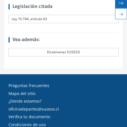
+a
Legislación citada
Ag
-a
tex
Ley 16.744, artículo 63
Ach
tex
Vea además:
Dictámenes SUSESO
Preguntas frecuentes
Mapa del sitio
¿Dónde estamos?
oficinadepartes@suseso.cl
Verifica tu documento
Condiciones de uso