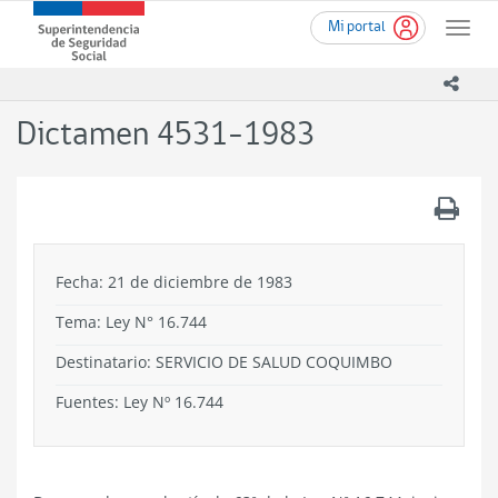
Ir
Superintendencia
Mi portal
al
Toggle
de
contenido
naviga
Seguridad
principal
icono
Social
(SUSESO)
Dictamen 4531-1983
-
Gobierno
de
.
Chile
Fecha: 21 de diciembre de 1983
Tema:
Ley N° 16.744
Destinatario: SERVICIO DE SALUD COQUIMBO
Fuentes: Ley Nº 16.744