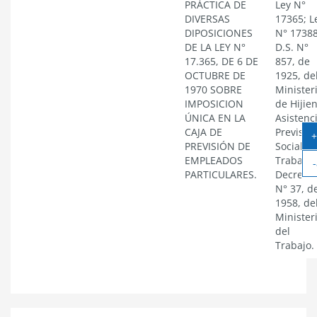
PRÁCTICA DE
Ley N°
DIVERSAS
17365; L
DIPOSICIONES
N° 17388
DE LA LEY N°
D.S. N°
17.365, DE 6 DE
857, de
OCTUBRE DE
1925, de
1970 SOBRE
Minister
IMPOSICION
de Hijien
ÚNICA EN LA
Asistenci
CAJA DE
Previsió
+
PREVISIÓN DE
Social y
EMPLEADOS
Trabajo;
-
PARTICULARES.
Decreto
N° 37, d
1958, de
Minister
del
Trabajo.