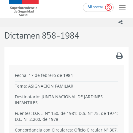
Ir
Superintendencia
Mi portal
al
Toggle
de
contenido
naviga
Seguridad
principal
icono
Social
(SUSESO)
Dictamen 858-1984
-
Gobierno
de
.
Chile
Fecha: 17 de febrero de 1984
Tema:
ASIGNACIÓN FAMILIAR
Destinatario: JUNTA NACIONAL DE JARDINES
INFANTILES
Fuentes: D.F.L. N° 150, de 1981; D.S. N° 75, de 1974;
D.L. Nº 2.200, de 1978
Concordancia con Circulares: Oficio Circular Nº 307,