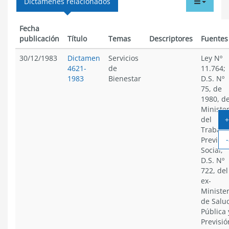
tabdr
Dictámenes relacionados
menu
Fecha
publicación
Título
Temas
Descriptores
Fuentes
30/12/1983
Dictamen
Servicios
Ley Nº
4621-
de
11.764;
1983
Bienestar
D.S. Nº
75, de
1980, de
Minister
+
del
Trabajo
-
Previsió
Social;
D.S. Nº
722, del
ex-
Minister
de Salu
Pública 
Previsió