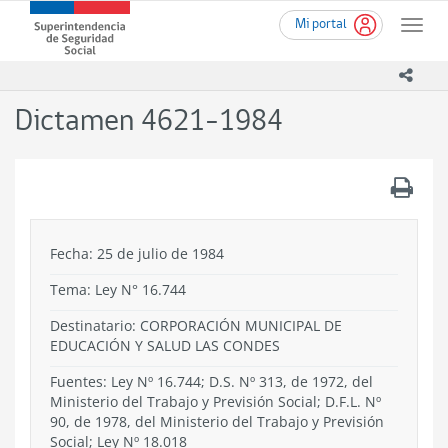
Ir
Superintendencia
Mi portal
al
Toggle
de
contenido
naviga
Seguridad
principal
icono
Social
(SUSESO)
Dictamen 4621-1984
-
Gobierno
de
.
Chile
Fecha: 25 de julio de 1984
Tema:
Ley N° 16.744
Destinatario: CORPORACIÓN MUNICIPAL DE
EDUCACIÓN Y SALUD LAS CONDES
Fuentes: Ley Nº 16.744; D.S. Nº 313, de 1972, del
Ministerio del Trabajo y Previsión Social; D.F.L. Nº
90, de 1978, del Ministerio del Trabajo y Previsión
Social; Ley Nº 18.018