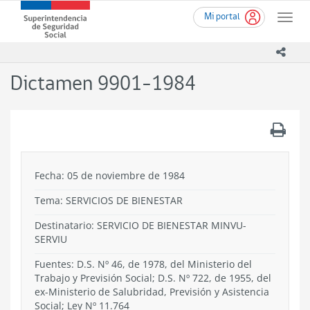
Ir
Superintendencia
Mi portal
al
Toggle
de
contenido
naviga
Seguridad
principal
icono
Social
(SUSESO)
Dictamen 9901-1984
-
Gobierno
de
.
Chile
Fecha: 05 de noviembre de 1984
Tema:
SERVICIOS DE BIENESTAR
Destinatario: SERVICIO DE BIENESTAR MINVU-
SERVIU
Fuentes: D.S. Nº 46, de 1978, del Ministerio del
Trabajo y Previsión Social; D.S. Nº 722, de 1955, del
ex-Ministerio de Salubridad, Previsión y Asistencia
Social; Ley Nº 11.764