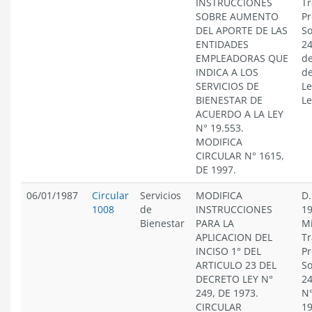
INSTRUCCIONES
Tr
SOBRE AUMENTO
Pr
DEL APORTE DE LAS
So
ENTIDADES
24
EMPLEADORAS QUE
de
INDICA A LOS
de
SERVICIOS DE
Le
BIENESTAR DE
Le
ACUERDO A LA LEY
N° 19.553.
MODIFICA
CIRCULAR N° 1615,
DE 1997.
06/01/1987
Circular
Servicios
MODIFICA
D.
1008
de
INSTRUCCIONES
19
Bienestar
PARA LA
Mi
APLICACION DEL
Tr
INCISO 1° DEL
Pr
ARTICULO 23 DEL
So
DECRETO LEY N°
24
249, DE 1973.
N°
CIRCULAR
19