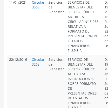
11/01/2021
Circular
Servicios
SERVICIOS DE
D.
3568
de
BIENESTAR DEL
19
Bienestar
SECTOR PÚBLICO
Mi
MODIFICA
Tr
CIRCULAR N° 3.268
Pr
RELATIVA A
So
FORMATO DE
82
PRESENTACIÓN DE
de
ESTADOS
de
FINANCIEROS
Le
F.U.P.E.F.
22/12/2016
Circular
Servicios
SERVICIO DE
D.
3268
de
BIENESTAR DEL
19
Bienestar
SECTOR PÚBLICO.
Mi
ACTUALIZA
Tr
INSTRUCCIONES
Pr
SOBRE FORMATO
So
DE
82
PRESENTACIONES
de
DE ESTADOS
de
FINANCIEROS
Le
F.U.P.E.F.