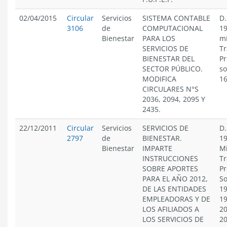
02/04/2015
Circular
Servicios
SISTEMA CONTABLE
D.
3106
de
COMPUTACIONAL
19
Bienestar
PARA LOS
mi
SERVICIOS DE
Tr
BIENESTAR DEL
Pr
SECTOR PÚBLICO.
so
MODIFICA
1
CIRCULARES N°S
2036, 2094, 2095 Y
2435.
22/12/2011
Circular
Servicios
SERVICIOS DE
D.
2797
de
BIENESTAR.
19
Bienestar
IMPARTE
Mi
INSTRUCCIONES
Tr
SOBRE APORTES
Pr
PARA EL AÑO 2012,
So
DE LAS ENTIDADES
19
EMPLEADORAS Y DE
19
LOS AFILIADOS A
20
LOS SERVICIOS DE
20