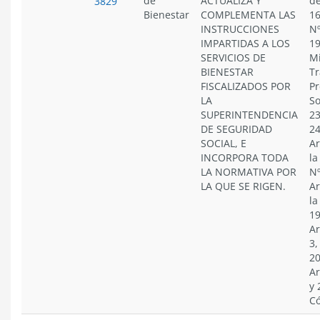
de
ACTUALIZA Y
de
3829
Bienestar
COMPLEMENTA LAS
16
INSTRUCCIONES
Nº
IMPARTIDAS A LOS
19
SERVICIOS DE
Mi
BIENESTAR
Tr
FISCALIZADOS POR
Pr
LA
So
SUPERINTENDENCIA
23
DE SEGURIDAD
24
SOCIAL, E
Ar
INCORPORA TODA
la
LA NORMATIVA POR
Nº
LA QUE SE RIGEN.
Ar
la
19
Ar
3,
20
Ar
y 
Có