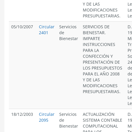
Y DE LAS
Le
MODIFICACIONES
Le
PRESUPUESTARIAS.
Le
05/10/2007
Circular
Servicios
SERVICIOS DE
D.
2401
de
BIENESTAR.
19
Bienestar
IMPARTE
Mi
INSTRUCCIONES
Tr
PARA LA
Pr
CONFECCIÓN Y
So
PRESENTACIÓN DE
24
LOS PRESUPUESTOS
de
PARA EL AÑO 2008
de
Y DE LAS
Le
MODIFICACIONES
Le
PRESUPUESTARIAS.
Le
Le
Le
18/12/2003
Circular
Servicios
ACTUALIZACIÓN
D.
2095
de
SISTEMA CONTABLE
19
Bienestar
COMPUTACIONAL
Mi
PARA LOS
Tr