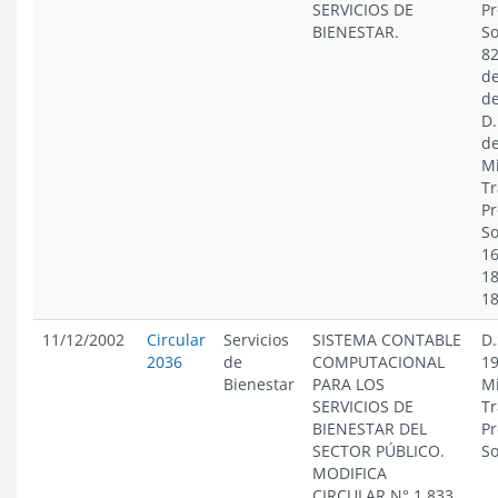
SERVICIOS DE
Pr
BIENESTAR.
So
82
de
de
D.
de
Mi
Tr
Pr
So
16
18
1
11/12/2002
Circular
Servicios
SISTEMA CONTABLE
D.
2036
de
COMPUTACIONAL
19
Bienestar
PARA LOS
Mi
SERVICIOS DE
Tr
BIENESTAR DEL
Pr
SECTOR PÚBLICO.
So
MODIFICA
CIRCULAR N° 1.833,