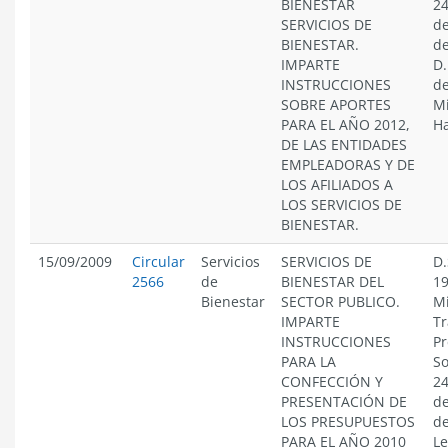
BIENESTAR
24
SERVICIOS DE
de
BIENESTAR.
de
IMPARTE
D.
INSTRUCCIONES
de
SOBRE APORTES
Mi
PARA EL AÑO 2012,
Ha
DE LAS ENTIDADES
EMPLEADORAS Y DE
LOS AFILIADOS A
LOS SERVICIOS DE
BIENESTAR.
15/09/2009
Circular
Servicios
SERVICIOS DE
D.
2566
de
BIENESTAR DEL
19
Bienestar
SECTOR PUBLICO.
Mi
IMPARTE
Tr
INSTRUCCIONES
Pr
PARA LA
So
CONFECCIÓN Y
24
PRESENTACIÓN DE
de
LOS PRESUPUESTOS
de
PARA EL AÑO 2010
Le