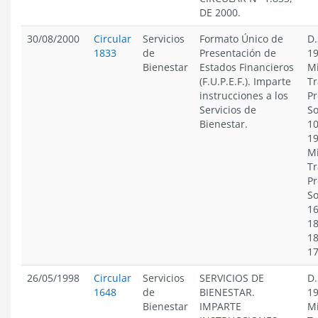
DE 2000.
30/08/2000
Circular
Servicios
Formato Único de
D.
1833
de
Presentación de
19
Bienestar
Estados Financieros
Mi
(F.U.P.E.F.). Imparte
Tr
instrucciones a los
Pr
Servicios de
So
Bienestar.
10
19
Mi
Tr
Pr
So
16
18
18
1
26/05/1998
Circular
Servicios
SERVICIOS DE
D.
1648
de
BIENESTAR.
19
Bienestar
IMPARTE
Mi