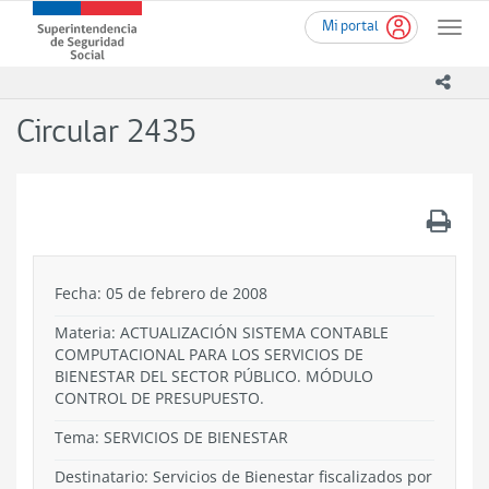
Ir
Superintendencia
Mi portal
al
Toggle
de
contenido
naviga
Seguridad
principal
icono
Social
(SUSESO)
Circular 2435
-
Gobierno
de
Chile
.
Fecha: 05 de febrero de 2008
Materia: ACTUALIZACIÓN SISTEMA CONTABLE
COMPUTACIONAL PARA LOS SERVICIOS DE
BIENESTAR DEL SECTOR PÚBLICO. MÓDULO
CONTROL DE PRESUPUESTO.
Tema:
SERVICIOS DE BIENESTAR
Destinatario: Servicios de Bienestar fiscalizados por