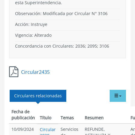
esta Superintendencia.
Observación: Modificada por Circular N° 3106
Acción:
Instruye
Vigencia:
Alterado
Concordancia con Circulares: 2036; 2095; 3106
Circular2435
tabdr
Circulares relacionadas
menu
Fecha de
publicación
Título
Temas
Resumen
F
10/09/2024
Servicios
REFUNDE,
Ar
Circular