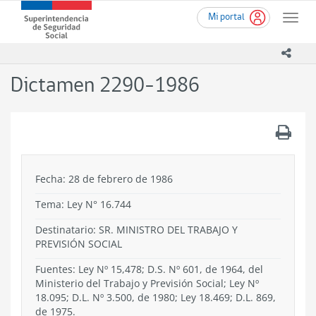
Ir
Superintendencia
Mi portal
al
Toggle
de
contenido
naviga
Seguridad
principal
icono
Social
(SUSESO)
Dictamen 2290-1986
-
Gobierno
de
.
Chile
Fecha: 28 de febrero de 1986
Tema:
Ley N° 16.744
Destinatario: SR. MINISTRO DEL TRABAJO Y
PREVISIÓN SOCIAL
Fuentes: Ley Nº 15,478; D.S. Nº 601, de 1964, del
Ministerio del Trabajo y Previsión Social; Ley Nº
18.095; D.L. Nº 3.500, de 1980; Ley 18.469; D.L. 869,
de 1975.