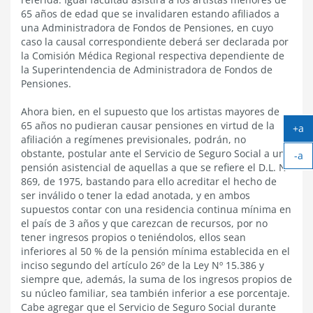
65 años de edad que se invalidaren estando afiliados a
una Administradora de Fondos de Pensiones, en cuyo
caso la causal correspondiente deberá ser declarada por
la Comisión Médica Regional respectiva dependiente de
la Superintendencia de Administradora de Fondos de
Pensiones.
Ahora bien, en el supuesto que los artistas mayores de
65 años no pudieran causar pensiones en virtud de la
+a
afiliación a regímenes previsionales, podrán, no
Ag
obstante, postular ante el Servicio de Seguro Social a una
-a
tex
pensión asistencial de aquellas a que se refiere el D.L. Nº
Ach
869, de 1975, bastando para ello acreditar el hecho de
tex
ser inválido o tener la edad anotada, y en ambos
supuestos contar con una residencia continua mínima en
el país de 3 años y que carezcan de recursos, por no
tener ingresos propios o teniéndolos, ellos sean
inferiores al 50 % de la pensión mínima establecida en el
inciso segundo del artículo 26º de la Ley Nº 15.386 y
siempre que, además, la suma de los ingresos propios de
su núcleo familiar, sea también inferior a ese porcentaje.
Cabe agregar que el Servicio de Seguro Social durante