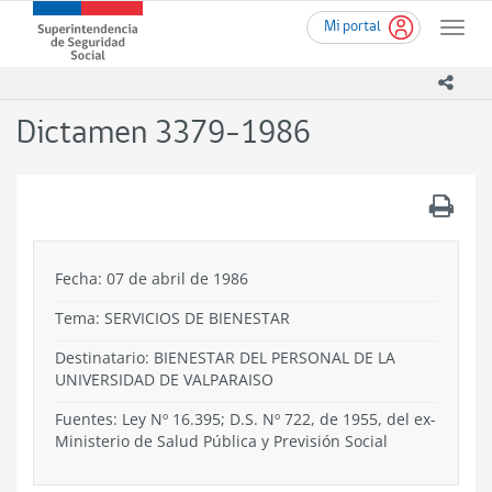
Ir
Superintendencia
Mi portal
al
Toggle
de
contenido
naviga
Seguridad
principal
icono
Social
(SUSESO)
Dictamen 3379-1986
-
Gobierno
de
.
Chile
Fecha: 07 de abril de 1986
Tema:
SERVICIOS DE BIENESTAR
Destinatario: BIENESTAR DEL PERSONAL DE LA
UNIVERSIDAD DE VALPARAISO
Fuentes: Ley Nº 16.395; D.S. Nº 722, de 1955, del ex-
Ministerio de Salud Pública y Previsión Social