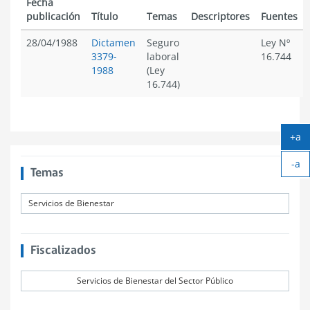
Fecha
publicación
Título
Temas
Descriptores
Fuentes
28/04/1988
Dictamen
Seguro
Ley Nº
3379-
laboral
16.744
1988
(Ley
16.744)
+a
Ag
-a
tex
Temas
Ach
tex
Servicios de Bienestar
Fiscalizados
Servicios de Bienestar del Sector Público