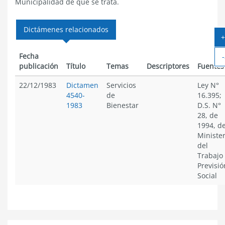
Municipalidad de que se trata.
Dictámenes relacionados
+
Fecha
-
publicación
Título
Temas
Descriptores
Fuentes
22/12/1983
Dictamen
Servicios
Ley N°
4540-
de
16.395;
1983
Bienestar
D.S. N°
28, de
1994, de
Minister
del
Trabajo
Previsió
Social