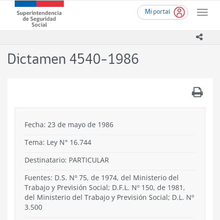
Ir
Superintendencia
Mi portal
al
Toggle
de
contenido
naviga
Seguridad
principal
icono
Social
(SUSESO)
Dictamen 4540-1986
-
Gobierno
de
.
Chile
Fecha: 23 de mayo de 1986
Tema:
Ley N° 16.744
Destinatario: PARTICULAR
Fuentes: D.S. Nº 75, de 1974, del Ministerio del
Trabajo y Previsión Social; D.F.L. Nº 150, de 1981,
del Ministerio del Trabajo y Previsión Social; D.L. Nº
3.500