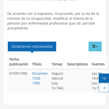
De acuerdo con lo expuesto, no procede, por la vía de la
revisión de su incapacidad, modificar el monto de la
pensión por enfermedad profesional que Ud. percibe
actualmente.
tabdr
Dictámenes relacionados
menu
Fecha
publicación
Título
Temas
Descriptores
Fuentes
07/09/1990
Dictamen
Seguro
Ley Nº
+a
7238-
laboral
18.896;
Ag
1990
(Ley
Ley Nº
-a
tex
16.744)
16.744
Ach
tex