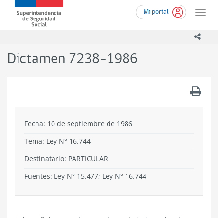
Ir
Superintendencia
Mi portal
al
Toggle
de
contenido
naviga
Seguridad
principal
icono
Social
(SUSESO)
Dictamen 7238-1986
-
Gobierno
de
.
Chile
Fecha: 10 de septiembre de 1986
Tema:
Ley N° 16.744
Destinatario: PARTICULAR
Fuentes: Ley N° 15.477; Ley N° 16.744