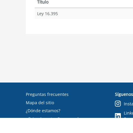
Título
Ley 16.395
Preguntas frecuentes
Síguenos
Mapa del sitio
Inst
¿Dónde estamos?
Link
oficinadepartes@suseso.cl
Segu
Verifica tu documento