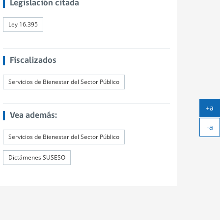
Legislación citada
Ley 16.395
Fiscalizados
Servicios de Bienestar del Sector Público
+a
Vea además:
Ag
-a
tex
Ach
Servicios de Bienestar del Sector Público
tex
Dictámenes SUSESO