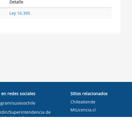
Detalle
Ley 16.395
 en redes sociales
Sitios relacionados
Chileatiende
agram/susesochile
MiLicencia.cl
edin/Superintendencia de
ridad Social