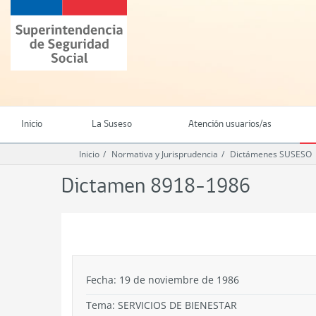
Ir
Superintendencia
al
de
contenido
Seguridad
principal
Social
(SUSESO)
-
Gobierno
de
Inicio
La Suseso
Atención usuarios/as
Chile
Inicio
Normativa y Jurisprudencia
Dictámenes SUSESO
Dictamen 8918-1986
.
Fecha: 19 de noviembre de 1986
Tema:
SERVICIOS DE BIENESTAR