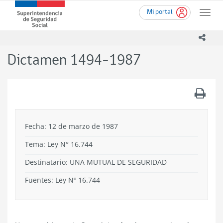
Ir
Superintendencia
Mi portal
al
Toggle
de
contenido
naviga
Seguridad
principal
icono
Social
(SUSESO)
Dictamen 1494-1987
-
Gobierno
de
.
Chile
Fecha: 12 de marzo de 1987
Tema:
Ley N° 16.744
Destinatario: UNA MUTUAL DE SEGURIDAD
Fuentes: Ley Nº 16.744