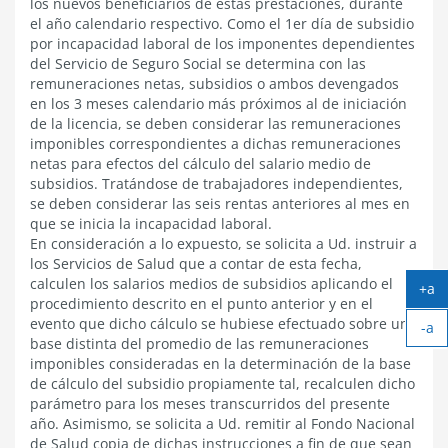
los nuevos beneficiarios de estas prestaciones, durante
el año calendario respectivo. Como el 1er día de subsidio
por incapacidad laboral de los imponentes dependientes
del Servicio de Seguro Social se determina con las
remuneraciones netas, subsidios o ambos devengados
en los 3 meses calendario más próximos al de iniciación
de la licencia, se deben considerar las remuneraciones
imponibles correspondientes a dichas remuneraciones
netas para efectos del cálculo del salario medio de
subsidios. Tratándose de trabajadores independientes,
se deben considerar las seis rentas anteriores al mes en
que se inicia la incapacidad laboral.
En consideración a lo expuesto, se solicita a Ud. instruir a
los Servicios de Salud que a contar de esta fecha,
calculen los salarios medios de subsidios aplicando el
+a
procedimiento descrito en el punto anterior y en el
Ag
evento que dicho cálculo se hubiese efectuado sobre una
-a
tex
base distinta del promedio de las remuneraciones
Ach
imponibles consideradas en la determinación de la base
tex
de cálculo del subsidio propiamente tal, recalculen dicho
parámetro para los meses transcurridos del presente
año. Asimismo, se solicita a Ud. remitir al Fondo Nacional
de Salud copia de dichas instrucciones a fin de que sean