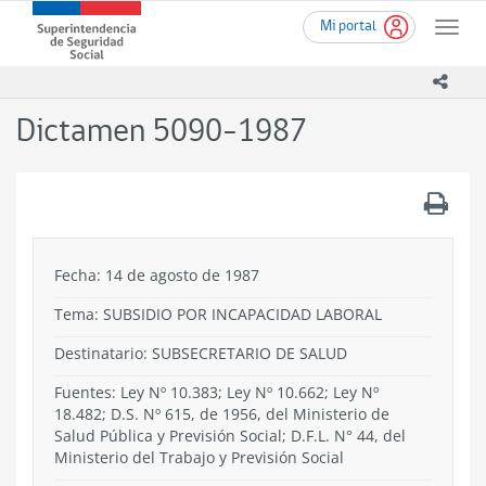
Ir
Superintendencia
Mi portal
al
Toggle
de
contenido
naviga
Seguridad
principal
icono
Social
(SUSESO)
Dictamen 5090-1987
-
Gobierno
de
.
Chile
Fecha: 14 de agosto de 1987
Tema:
SUBSIDIO POR INCAPACIDAD LABORAL
Destinatario: SUBSECRETARIO DE SALUD
Fuentes: Ley Nº 10.383; Ley Nº 10.662; Ley Nº
18.482; D.S. Nº 615, de 1956, del Ministerio de
Salud Pública y Previsión Social; D.F.L. N° 44, del
Ministerio del Trabajo y Previsión Social