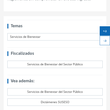
Temas
+a
Ag
Servicios de Bienestar
-a
tex
Ach
tex
Fiscalizados
Servicios de Bienestar del Sector Público
Vea además:
Servicios de Bienestar del Sector Público
Dictámenes SUSESO