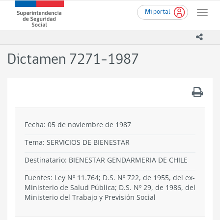
Ir
Superintendencia
Mi portal
al
Toggle
de
contenido
naviga
Seguridad
principal
icono
Social
(SUSESO)
Dictamen 7271-1987
-
Gobierno
de
.
Chile
Fecha: 05 de noviembre de 1987
Tema:
SERVICIOS DE BIENESTAR
Destinatario: BIENESTAR GENDARMERIA DE CHILE
Fuentes: Ley Nº 11.764; D.S. Nº 722, de 1955, del ex-
Ministerio de Salud Pública; D.S. Nº 29, de 1986, del
Ministerio del Trabajo y Previsión Social