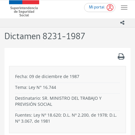
Ir
Superintendencia
Mi portal
al
Toggle
de
contenido
naviga
Seguridad
principal
icono
Social
(SUSESO)
Dictamen 8231-1987
-
Gobierno
de
.
Chile
Fecha: 09 de diciembre de 1987
Tema:
Ley N° 16.744
Destinatario: SR. MINISTRO DEL TRABAJO Y
PREVISIÓN SOCIAL
Fuentes: Ley Nº 18.620; D.L. Nº 2.200, de 1978; D.L.
Nº 3.067, de 1981