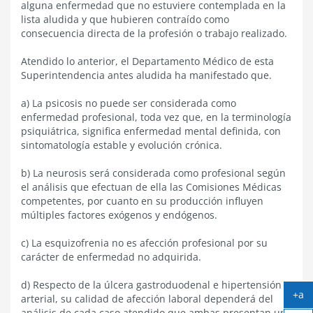
alguna enfermedad que no estuviere contemplada en la
lista aludida y que hubieren contraído como
consecuencia directa de la profesión o trabajo realizado.
Atendido lo anterior, el Departamento Médico de esta
Superintendencia antes aludida ha manifestado que.
a) La psicosis no puede ser considerada como
enfermedad profesional, toda vez que, en la terminología
psiquiátrica, significa enfermedad mental definida, con
sintomatología estable y evolución crónica.
b) La neurosis será considerada como profesional según
el análisis que efectuan de ella las Comisiones Médicas
competentes, por cuanto en su producción influyen
múltiples factores exógenos y endógenos.
c) La esquizofrenia no es afección profesional por su
carácter de enfermedad no adquirida.
d) Respecto de la úlcera gastroduodenal e hipertensión
+a
arterial, su calidad de afección laboral dependerá del
Ag
análisis de cada caso atendido que ambas presentan una