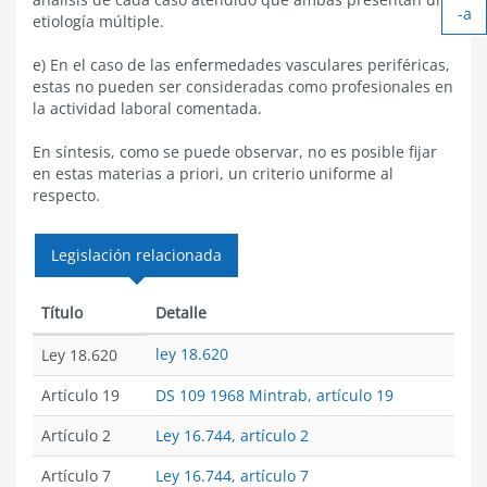
-a
tex
etiología múltiple.
Ach
tex
e) En el caso de las enfermedades vasculares periféricas,
estas no pueden ser consideradas como profesionales en
la actividad laboral comentada.
En síntesis, como se puede observar, no es posible fijar
en estas materias a priori, un criterio uniforme al
respecto.
Legislación relacionada
Título
Detalle
ley 18.620
Ley 18.620
Artículo 19
DS 109 1968 Mintrab, artículo 19
Artículo 2
Ley 16.744, artículo 2
Artículo 7
Ley 16.744, artículo 7