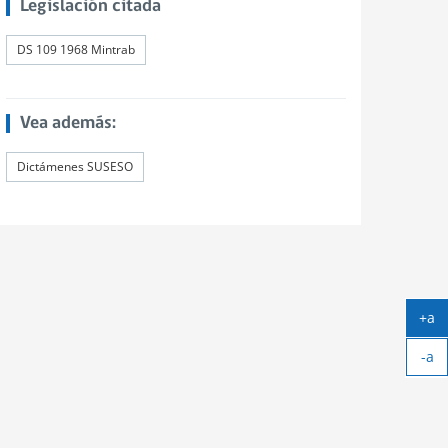
Legislación citada
DS 109 1968 Mintrab
Vea además:
Dictámenes SUSESO
+a
Ag
-a
tex
Ach
tex