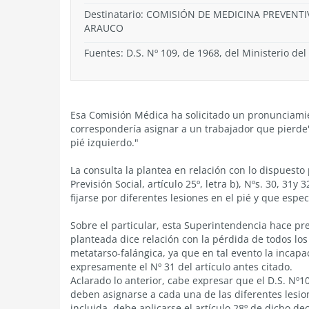
Destinatario: COMISIÓN DE MEDICINA PREVENTI
ARAUCO
Fuentes: D.S. Nº 109, de 1968, del Ministerio del
Esa Comisión Médica ha solicitado un pronunciamie
correspondería asignar a un trabajador que pierde"
pié izquierdo."
La consulta la plantea en relación con lo dispuesto 
Previsión Social, artículo 25º, letra b), Nºs. 30, 31
fijarse por diferentes lesiones en el pié y que espe
Sobre el particular, esta Superintendencia hace pr
planteada dice relación con la pérdida de todos los 
metatarso-falángica, ya que en tal evento la incap
expresamente el Nº 31 del artículo antes citado.
Aclarado lo anterior, cabe expresar que el D.S. Nº1
deben asignarse a cada una de las diferentes lesio
incluida, debe aplicarse el artículo 28º de dicho d