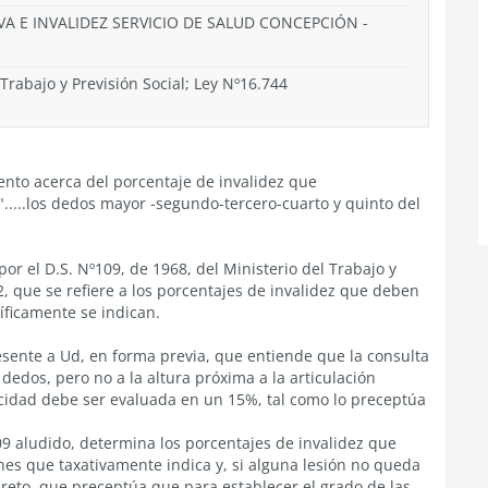
VA E INVALIDEZ SERVICIO DE SALUD CONCEPCIÓN -
 Trabajo y Previsión Social; Ley Nº16.744
nto acerca del porcentaje de invalidez que
.....los dedos mayor -segundo-tercero-cuarto y quinto del
por el D.S. Nº109, de 1968, del Ministerio del Trabajo y
y 32, que se refiere a los porcentajes de invalidez que deben
cíficamente se indican.
esente a Ud, en forma previa, que entiende que la consulta
dedos, pero no a la altura próxima a la articulación
acidad debe ser evaluada en un 15%, tal como lo preceptúa
09 aludido, determina los porcentajes de invalidez que
nes que taxativamente indica y, si alguna lesión no queda
ecreto, que preceptúa que para establecer el grado de las