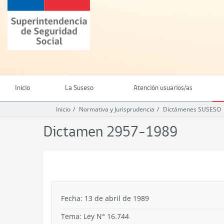
Ir
Superintendencia
al
de
contenido
Seguridad
principal
Social
(SUSESO)
-
Gobierno
de
Inicio
La Suseso
Atención usuarios/as
Chile
Inicio
Normativa y Jurisprudencia
Dictámenes SUSESO
Dictamen 2957-1989
.
Fecha: 13 de abril de 1989
Tema:
Ley N° 16.744