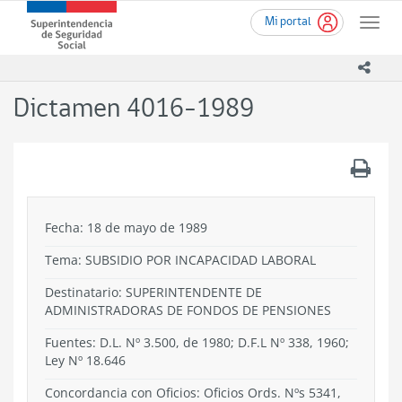
Ir
Superintendencia
Mi portal
al
Toggle
de
contenido
naviga
Seguridad
principal
icono
Social
(SUSESO)
Dictamen 4016-1989
-
Gobierno
de
.
Chile
Fecha: 18 de mayo de 1989
Tema:
SUBSIDIO POR INCAPACIDAD LABORAL
Destinatario: SUPERINTENDENTE DE
ADMINISTRADORAS DE FONDOS DE PENSIONES
Fuentes: D.L. Nº 3.500, de 1980; D.F.L Nº 338, 1960;
Ley Nº 18.646
Concordancia con Oficios: Oficios Ords. Nºs 5341,