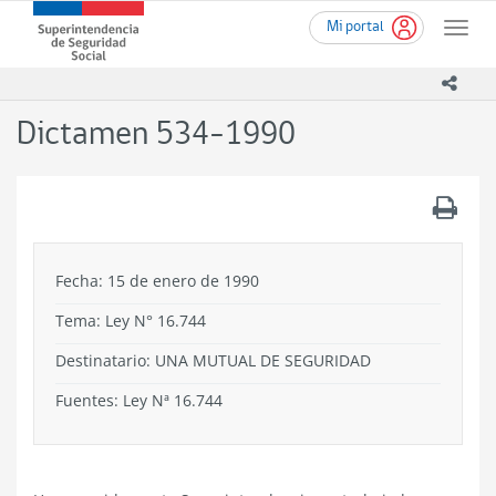
Ir
Superintendencia
Mi portal
al
Toggle
de
contenido
naviga
Seguridad
principal
icono
Social
(SUSESO)
Dictamen 534-1990
-
Gobierno
de
.
Chile
Fecha: 15 de enero de 1990
Tema:
Ley N° 16.744
Destinatario: UNA MUTUAL DE SEGURIDAD
Fuentes: Ley Nª 16.744