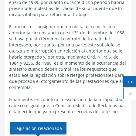
enero de 1989, por cuanto durante dicho período habría
presentado molestias derivadas de su accidente que lo
incapacitaban para retornar al trabajo.
Es menester consignar que no obsta a la conclusión
anterior la circunstancia que el 31 de diciembre de 1988
se haya puesto término al contrato de trabajo del
interesado, por cuanto, por una parte este subsidio se
otorga sin interrupción en relación al anterior que se le
habría otorgado y, por otra, mediante Ord. Nº 496, de
1984 y 9256, de 1988, es el momento de la ocurrencia del
siniestro cuando deben cumplirse los requisitos que
establece la legislación sobre riesgos profesionales para
que proceda el otorgamiento de las prestaciones que ella
+a
Ag
contempla.
-a
tex
Ach
Finalmente, en cuanto a la evaluación da la incapacidad,
tex
cabe consignar que la Comisión Médica de Reclamos ha
establecido que ya no presenta secuelas de su lesión.
Legislación relacionada