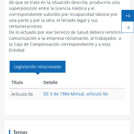
de que se trata en la situación descrita, produciría una
superposición entre la licencia médica y el
correspondiente subsidio por incapacidad laboral por
+a
una parte y por la otra, el feriado legal y sus
Ag
remuneraciones.
-a
tex
De lo actuado por ese Servicio de Salud deberá remitirse
Ach
comunicación a la empresa reclamante, al trabajador, a
tex
la Caja de Compensación correspondiente y a esta
Entidad
Legislación relacionada
Título
Detalle
DS 3 de 1984 Minsal, artículo 56
Artículo 56
Temas