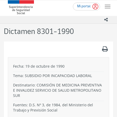
Ir
Superintendencia
Mi portal
al
Toggle
de
contenido
naviga
Seguridad
principal
icono
Social
(SUSESO)
Dictamen 8301-1990
-
Gobierno
de
.
Chile
Fecha: 19 de octubre de 1990
Tema:
SUBSIDIO POR INCAPACIDAD LABORAL
Destinatario: COMISIÓN DE MEDICINA PREVENTIVA
E INVALIDEZ SERVICIO DE SALUD METROPOLITANO
SUR
Fuentes: D.S. Nº 3, de 1984, del Ministerio del
Trabajo y Previsión Social