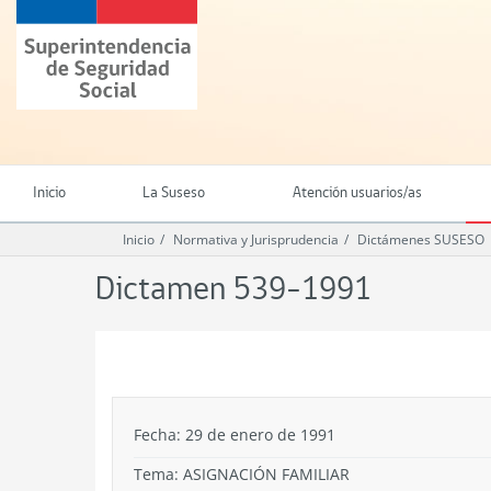
Ir
Superintendencia
al
de
contenido
Seguridad
principal
Social
(SUSESO)
-
Gobierno
de
Inicio
La Suseso
Atención usuarios/as
Chile
Inicio
Normativa y Jurisprudencia
Dictámenes SUSESO
Dictamen 539-1991
.
Fecha: 29 de enero de 1991
Tema:
ASIGNACIÓN FAMILIAR