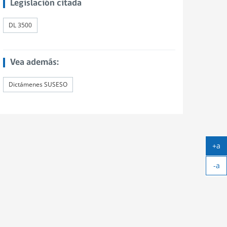
Legislación citada
DL 3500
Vea además:
Dictámenes SUSESO
+a
Ag
-a
tex
Ach
tex