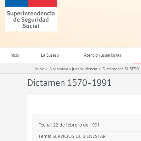
Ir
Superintendencia
al
de
contenido
Seguridad
principal
Social
(SUSESO)
-
Gobierno
de
Inicio
La Suseso
Atención usuarios/as
Chile
Inicio
Normativa y Jurisprudencia
Dictámenes SUSESO
Dictamen 1570-1991
.
Fecha: 22 de febrero de 1991
Tema:
SERVICIOS DE BIENESTAR