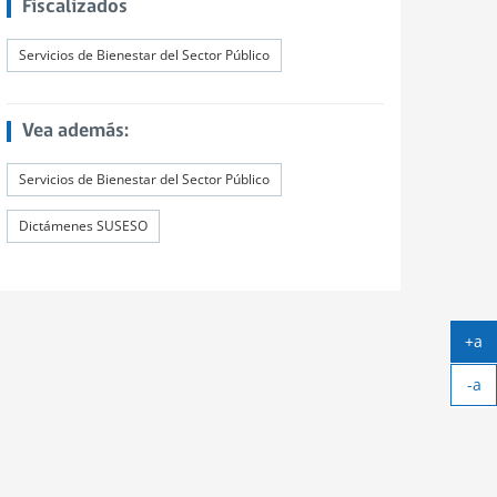
Fiscalizados
Servicios de Bienestar del Sector Público
Vea además:
Servicios de Bienestar del Sector Público
Dictámenes SUSESO
+a
Ag
-a
tex
Ach
tex