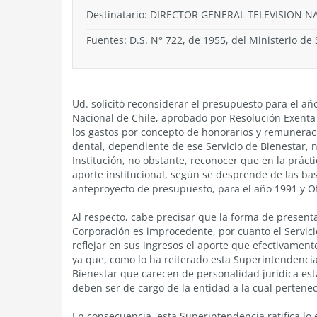
Destinatario: DIRECTOR GENERAL TELEVISION N
Fuentes: D.S. N° 722, de 1955, del Ministerio de 
Ud. solicitó reconsiderar el presupuesto para el añ
Nacional de Chile, aprobado por Resolución Exenta
los gastos por concepto de honorarios y remuneracio
dental, dependiente de ese Servicio de Bienestar, 
Institución, no obstante, reconocer que en la prá
aporte institucional, según se desprende de las ba
anteproyecto de presupuesto, para el año 1991 y Of
Al respecto, cabe precisar que la forma de present
Corporación es improcedente, por cuanto el Servici
reflejar en sus ingresos el aporte que efectivament
ya que, como lo ha reiterado esta Superintendencia 
Bienestar que carecen de personalidad jurídica est
deben ser de cargo de la entidad a la cual pertene
En consecuencia, esta Superintendencia ratifica lo 