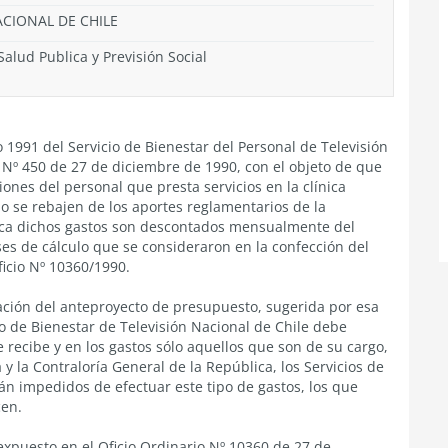
ACIONAL DE CHILE
Salud Publica y Previsión Social
o 1991 del Servicio de Bienestar del Personal de Televisión
 Nº 450 de 27 de diciembre de 1990, con el objeto de que
nes del personal que presta servicios en la clínica
no se rebajen de los aportes reglamentarios de la
ctica dichos gastos son descontados mensualmente del
ses de cálculo que se consideraron en la confección del
icio Nº 10360/1990.
ación del anteproyecto de presupuesto, sugerida por esa
o de Bienestar de Televisión Nacional de Chile debe
e recibe y en los gastos sólo aquellos que son de su cargo,
y la Contraloría General de la República, los Servicios de
án impedidos de efectuar este tipo de gastos, los que
cen.
expuesto en el Oficio Ordinario Nº 10360 de 27 de