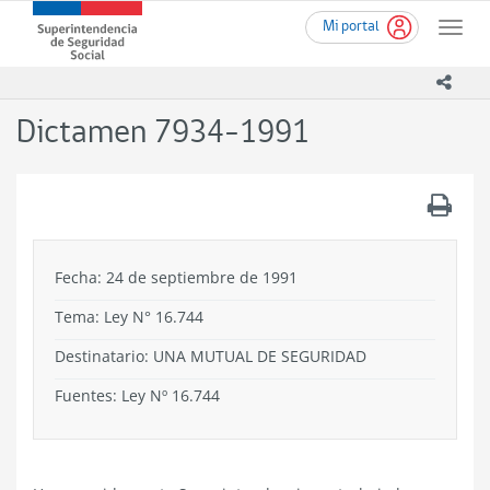
Ir
Superintendencia
Mi portal
al
Toggle
de
contenido
naviga
Seguridad
principal
icono
Social
(SUSESO)
Dictamen 7934-1991
-
Gobierno
de
.
Chile
Fecha: 24 de septiembre de 1991
Tema:
Ley N° 16.744
Destinatario: UNA MUTUAL DE SEGURIDAD
Fuentes: Ley Nº 16.744