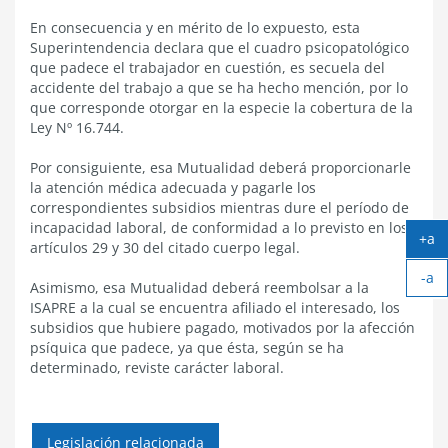
En consecuencia y en mérito de lo expuesto, esta
Superintendencia declara que el cuadro psicopatológico
que padece el trabajador en cuestión, es secuela del
accidente del trabajo a que se ha hecho mención, por lo
que corresponde otorgar en la especie la cobertura de la
Ley Nº 16.744.
Por consiguiente, esa Mutualidad deberá proporcionarle
la atención médica adecuada y pagarle los
correspondientes subsidios mientras dure el período de
incapacidad laboral, de conformidad a lo previsto en los
+a
artículos 29 y 30 del citado cuerpo legal.
Ag
-a
tex
Asimismo, esa Mutualidad deberá reembolsar a la
Ach
ISAPRE a la cual se encuentra afiliado el interesado, los
tex
subsidios que hubiere pagado, motivados por la afección
psíquica que padece, ya que ésta, según se ha
determinado, reviste carácter laboral.
Legislación relacionada