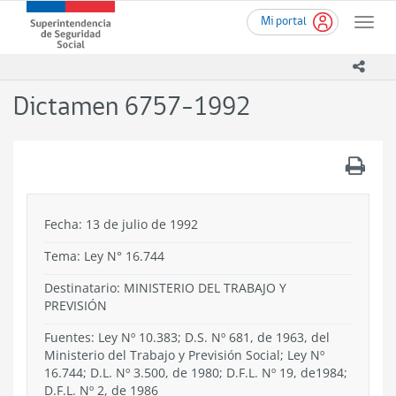
Ir
Superintendencia
Mi portal
al
Toggle
de
contenido
naviga
Seguridad
principal
icono
Social
(SUSESO)
Dictamen 6757-1992
-
Gobierno
de
.
Chile
Fecha: 13 de julio de 1992
Tema:
Ley N° 16.744
Destinatario: MINISTERIO DEL TRABAJO Y
PREVISIÓN
Fuentes: Ley Nº 10.383; D.S. Nº 681, de 1963, del
Ministerio del Trabajo y Previsión Social; Ley Nº
16.744; D.L. Nº 3.500, de 1980; D.F.L. Nº 19, de1984;
D.F.L. Nº 2, de 1986