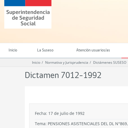
Ir
Superintendencia
al
de
contenido
Seguridad
principal
Social
(SUSESO)
-
Gobierno
de
Inicio
La Suseso
Atención usuarios/as
Chile
Inicio
Normativa y Jurisprudencia
Dictámenes SUSESO
Dictamen 7012-1992
.
Fecha: 17 de julio de 1992
Tema:
PENSIONES ASISTENCIALES DEL DL N°869,