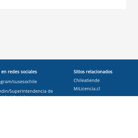
 en redes sociales
Sitios relacionados
Chileatiende
agram/susesochile
MiLicencia.cl
edin/Superintendencia de
ridad Social