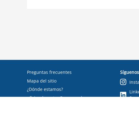
Preguntas frecuentes
Síguenos
Mapa del sitio
Inst
¿Dónde estamos?
Link
oficinadepartes@suseso.cl
Segu
Verifica tu documento
Condiciones de uso
RSS