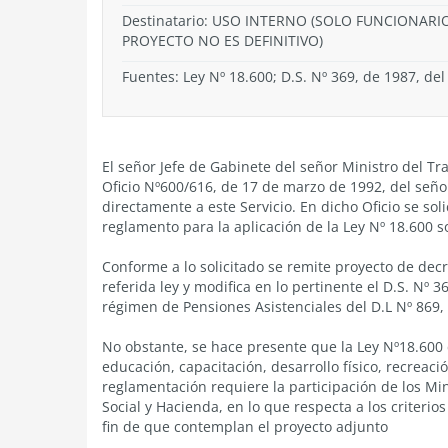
Destinatario: USO INTERNO (SOLO FUNCIONAR
PROYECTO NO ES DEFINITIVO)
Fuentes: Ley Nº 18.600; D.S. Nº 369, de 1987, del
El señor Jefe de Gabinete del señor Ministro del Tra
Oficio Nº600/616, de 17 de marzo de 1992, del seño
directamente a este Servicio. En dicho Oficio se sol
reglamento para la aplicación de la Ley Nº 18.600 s
Conforme a lo solicitado se remite proyecto de dec
referida ley y modifica en lo pertinente el D.S. Nº 
régimen de Pensiones Asistenciales del D.L Nº 869,
No obstante, se hace presente que la Ley Nº18.600 
educación, capacitación, desarrollo físico, recreaci
reglamentación requiere la participación de los Mini
Social y Hacienda, en lo que respecta a los criteri
fin de que contemplan el proyecto adjunto