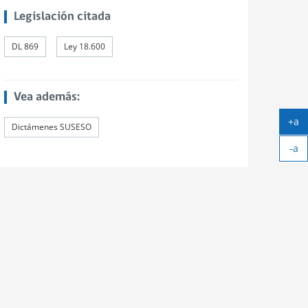
Legislación citada
DL 869
Ley 18.600
Vea además:
+a
Dictámenes SUSESO
Ag
-a
tex
Ach
tex