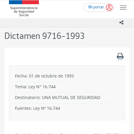
Ir
Superintendencia
Mi portal
al
Toggle
de
contenido
naviga
Seguridad
principal
icono
Social
(SUSESO)
Dictamen 9716-1993
-
Gobierno
de
.
Chile
Fecha: 01 de octubre de 1993
Tema:
Ley N° 16.744
Destinatario: UNA MUTUAL DE SEGURIDAD
Fuentes: Ley Nº 16.744