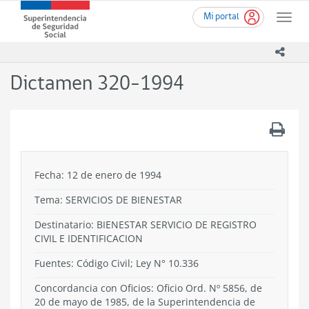
Ir
Superintendencia
Mi portal
al
Toggle
de
contenido
naviga
Seguridad
principal
icono
Social
(SUSESO)
Dictamen 320-1994
-
Gobierno
de
.
Chile
Fecha: 12 de enero de 1994
Tema:
SERVICIOS DE BIENESTAR
Destinatario: BIENESTAR SERVICIO DE REGISTRO
CIVIL E IDENTIFICACION
Fuentes: Código Civil; Ley N° 10.336
Concordancia con Oficios: Oficio Ord. Nº 5856, de
20 de mayo de 1985, de la Superintendencia de