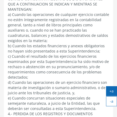
QUE A CONTINUACION SE INDICAN Y MIENTRAS SE
MANTENGAN:
a) Cuando las operaciones de cualquier ejercicio contable
no estén íntegramente registradas en la contabilidad
general, tanto a nivel de libros principales como
auxiliares o, cuando no se han practicado las
cuadraturas, balances y estados demostrativos de saldos
exigidos en la materia;
b) Cuando los estados financieros y anexos obligatorios
no hayan sido presentados a esta Superintendencia;
c) Cuando el resultado de los ejercicios financieros
examinados por esta Superintendencia ha sido motivo de
rechazo o abstención en su pronunciamiento, y/o de
requerimientos como consecuencia de los problemas
detectados;
d) Cuando las operaciones de un ejercicio financiero son
materia de investigación o sumario administrativo, o de
+a
juicio ante los tribunales de justicia, y,
Ag
e) Cuando concurran situaciones especiales de
-a
tex
semejante naturaleza, a juicio de la Entidad, las que
Ach
deberán ser consultadas a esta Superintendencia.
tex
4.- PERDIDA DE LOS REGISTROS Y DOCUMENTOS