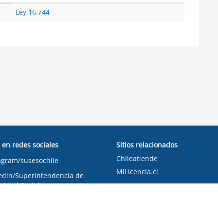
Ley 16.744
 en redes sociales
Sitios relacionados
Chileatiende
agram/susesochile
MiLicencia.cl
edin/Superintendencia de
ridad Social