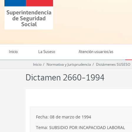
Ir
Superintendencia
al
de
contenido
Seguridad
principal
Social
(SUSESO)
-
Gobierno
de
Inicio
La Suseso
Atención usuarios/as
Chile
Inicio
Normativa y Jurisprudencia
Dictámenes SUSESO
Dictamen 2660-1994
.
Fecha: 08 de marzo de 1994
Tema:
SUBSIDIO POR INCAPACIDAD LABORAL