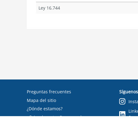
Ley 16.744
Preguntas frecuentes
Síguenos
Mapa del sitio
Inst
¿Dónde estamos?
Link
oficinadepartes@suseso.cl
Segu
Verifica tu documento
Condiciones de uso