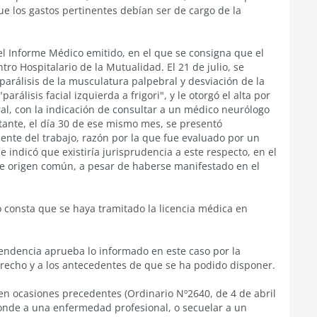
ue los gastos pertinentes debían ser de cargo de la
el Informe Médico emitido, en el que se consigna que el
ro Hospitalario de la Mutualidad. El 21 de julio, se
parálisis de la musculatura palpebral y desviación de la
arálisis facial izquierda a frigori", y le otorgó el alta por
ral, con la indicación de consultar a un médico neurólogo
tante, el día 30 de ese mismo mes, se presentó
ente del trabajo, razón por la que fue evaluado por un
e indicó que existiría jurisprudencia a este respecto, en el
 de origen común, a pesar de haberse manifestado en el
 consta que se haya tramitado la licencia médica en
tendencia aprueba lo informado en este caso por la
recho y a los antecedentes de que se ha podido disponer.
 en ocasiones precedentes (Ordinario Nº2640, de 4 de abril
esponde a una enfermedad profesional, o secuelar a un