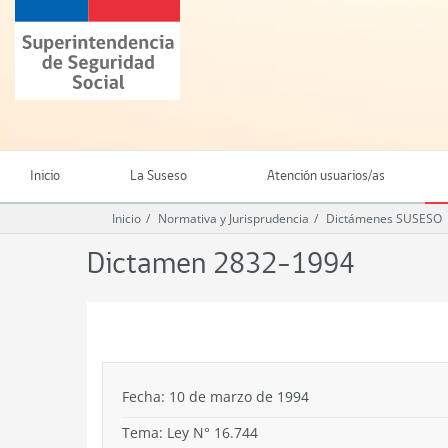
Ir
Superintendencia
al
de
contenido
Seguridad
principal
Social
(SUSESO)
-
Gobierno
de
Inicio
La Suseso
Atención usuarios/as
Chile
Inicio
Normativa y Jurisprudencia
Dictámenes SUSESO
Dictamen 2832-1994
.
Fecha: 10 de marzo de 1994
Tema:
Ley N° 16.744