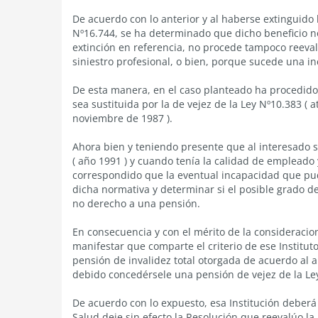
De acuerdo con lo anterior y al haberse extinguido 
Nº16.744, se ha determinado que dicho beneficio n
extinción en referencia, no procede tampoco reeval
siniestro profesional, o bien, porque sucede una 
De esta manera, en el caso planteado ha procedido 
sea sustituida por la de vejez de la Ley Nº10.383 ( 
noviembre de 1987 ).
Ahora bien y teniendo presente que al interesado 
( año 1991 ) y cuando tenía la calidad de empleado 
correspondido que la eventual incapacidad que pud
dicha normativa y determinar si el posible grado de
no derecho a una pensión.
En consecuencia y con el mérito de la consideraci
manifestar que comparte el criterio de ese Institut
pensión de invalidez total otorgada de acuerdo al a
debido concedérsele una pensión de vejez de la Le
De acuerdo con lo expuesto, esa Institución deberá
Salud deje sin efecto la Resolución que reevalúo la 