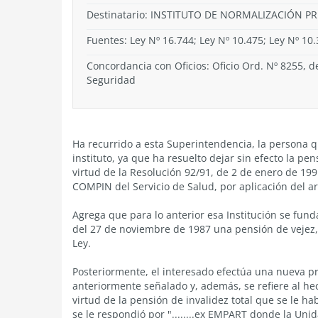
Destinatario: INSTITUTO DE NORMALIZACIÓN P
Fuentes: Ley Nº 16.744; Ley Nº 10.475; Ley Nº 10
Concordancia con Oficios: Oficio Ord. Nº 8255, 
Seguridad
Ha recurrido a esta Superintendencia, la persona q
instituto, ya que ha resuelto dejar sin efecto la pe
virtud de la Resolución 92/91, de 2 de enero de 199
COMPIN del Servicio de Salud, por aplicación del ar
Agrega que para lo anterior esa Institución se fun
del 27 de noviembre de 1987 una pensión de vejez, d
Ley.
Posteriormente, el interesado efectúa una nueva pre
anteriormente señalado y, además, se refiere al he
virtud de la pensión de invalidez total que se le ha
se le respondió por "........ex EMPART donde la Uni