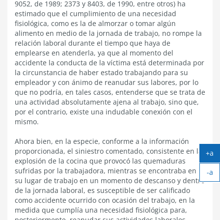
9052, de 1989; 2373 y 8403, de 1990, entre otros) ha
estimado que el cumplimiento de una necesidad
fisiológica, como es la de almorzar o tomar algún
alimento en medio de la jornada de trabajo, no rompe la
relación laboral durante el tiempo que haya de
emplearse en atenderla, ya que al momento del
accidente la conducta de la víctima está determinada por
la circunstancia de haber estado trabajando para su
empleador y con ánimo de reanudar sus labores, por lo
que no podría, en tales casos, entenderse que se trata de
una actividad absolutamente ajena al trabajo, sino que,
por el contrario, existe una indudable conexión con el
mismo.
Ahora bien, en la especie, conforme a la información
proporcionada, el siniestro comentado, consistente en la
+a
explosión de la cocina que provocó las quemaduras
Ag
sufridas por la trabajadora, mientras se encontraba en
-a
tex
su lugar de trabajo en un momento de descanso y dentro
Ach
de la jornada laboral, es susceptible de ser calificado
tex
como accidente ocurrido con ocasión del trabajo, en la
medida que cumplía una necesidad fisiológica para,
posteriormente, reanudar sus actividades laborales.