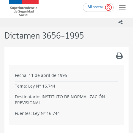
Ir
Superintendencia
Mi portal
al
Toggle
de
contenido
naviga
Seguridad
principal
icono
Social
(SUSESO)
Dictamen 3656-1995
-
Gobierno
de
.
Chile
Fecha: 11 de abril de 1995
Tema:
Ley N° 16.744
Destinatario: INSTITUTO DE NORMALIZACIÓN
PREVISIONAL
Fuentes: Ley Nº 16.744