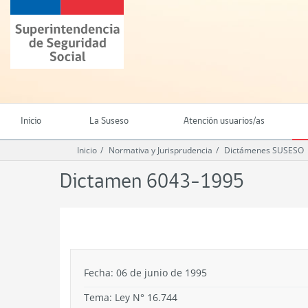
Ir
Superintendencia
al
de
contenido
Seguridad
principal
Social
(SUSESO)
-
Gobierno
de
Inicio
La Suseso
Atención usuarios/as
Chile
Inicio
Normativa y Jurisprudencia
Dictámenes SUSESO
Dictamen 6043-1995
.
Fecha: 06 de junio de 1995
Tema:
Ley N° 16.744