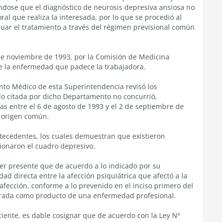
éndose que el diagnóstico de neurosis depresiva ansiosa no
oral que realiza la interesada, por lo que se procedió al
nuar el tratamiento a través del régimen previsional común
 de noviembre de 1993, por la Comisión de Medicina
de la enfermedad que padece la trabajadora.
nto Médico de esta Superintendencia revisó los
do citada por dicho Departamento no concurrió,
s entre el 6 de agosto de 1993 y el 2 de septiembre de
 origen común.
tecedentes, los cuales demuestran que existieron
sionaron el cuadro depresivo.
er presente que de acuerdo a lo indicado por su
d directa entre la afección psiquiátrica que afectó a la
afección, conforme a lo prevenido en el inciso primero del
derada como producto de una enfermedad profesional.
ciente, es dable cosignar que de acuerdo con la Ley Nº