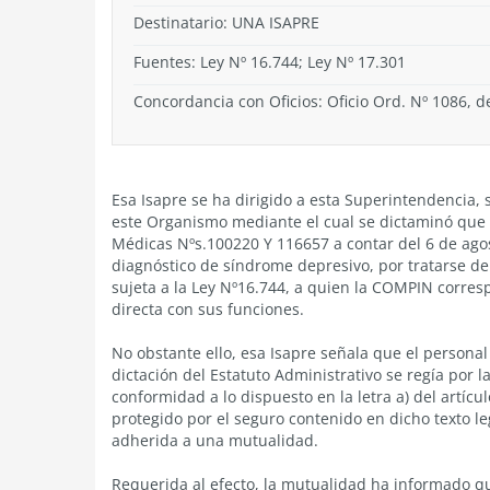
Destinatario: UNA ISAPRE
Fuentes: Ley Nº 16.744; Ley Nº 17.301
Concordancia con Oficios: Oficio Ord. Nº 1086, 
Esa Isapre se ha dirigido a esta Superintendencia, 
este Organismo mediante el cual se dictaminó que c
Médicas Nºs.100220 Y 116657 a contar del 6 de agos
diagnóstico de síndrome depresivo, por tratarse de
sujeta a la Ley Nº16.744, a quien la COMPIN corres
directa con sus funciones.
No obstante ello, esa Isapre señala que el personal 
dictación del Estatuto Administrativo se regía por l
conformidad a lo dispuesto en la letra a) del artícu
protegido por el seguro contenido en dicho texto l
adherida a una mutualidad.
Requerida al efecto, la mutualidad ha informado qu