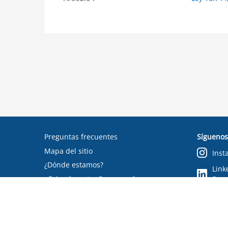
Preguntas frecuentes
Síguenos
Mapa del sitio
Inst
¿Dónde estamos?
Link
oficinadepartes@suseso.cl
Segu
Verifica tu documento
Condiciones de uso
RSS