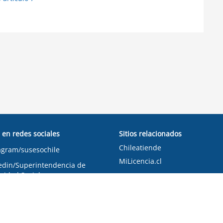
 en redes sociales
Sitios relacionados
Chileatiende
agram/susesochile
MiLicencia.cl
edin/Superintendencia de
ridad Social