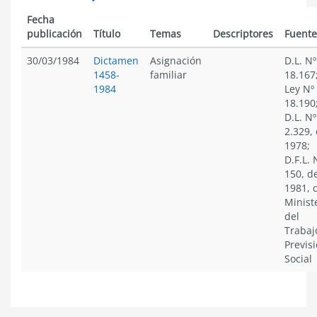
Fecha
publicación
Título
Temas
Descriptores
Fuente
30/03/1984
Dictamen
Asignación
D.L. Nº
1458-
familiar
18.167
1984
Ley Nº
18.190
D.L. Nº
2.329,
1978;
D.F.L. 
150, d
1981, 
Minist
del
Trabaj
Previs
Social