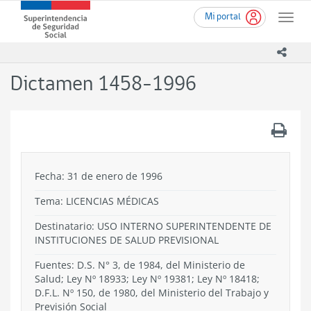
Ir
Superintendencia
Mi portal
al
Toggle
de
contenido
naviga
Seguridad
principal
icono
Social
(SUSESO)
Dictamen 1458-1996
-
Gobierno
de
.
Chile
Fecha: 31 de enero de 1996
Tema:
LICENCIAS MÉDICAS
Destinatario: USO INTERNO SUPERINTENDENTE DE
INSTITUCIONES DE SALUD PREVISIONAL
Fuentes: D.S. N° 3, de 1984, del Ministerio de
Salud; Ley Nº 18933; Ley Nº 19381; Ley Nº 18418;
D.F.L. Nº 150, de 1980, del Ministerio del Trabajo y
Previsión Social