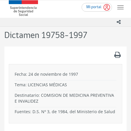
Ir
Superintendencia
Mi portal
al
Toggle
de
contenido
naviga
Seguridad
principal
icono
Social
(SUSESO)
Dictamen 19758-1997
-
Gobierno
de
.
Chile
Fecha: 24 de noviembre de 1997
Tema:
LICENCIAS MÉDICAS
Destinatario: COMISION DE MEDICINA PREVENTIVA
E INVALIDEZ
Fuentes: D.S. Nº 3, de 1984, del Ministerio de Salud