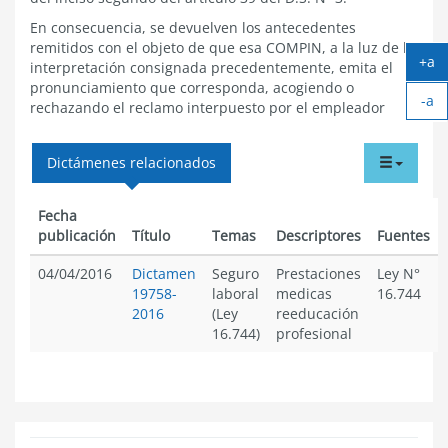
En consecuencia, se devuelven los antecedentes
remitidos con el objeto de que esa COMPIN, a la luz de la
+a
interpretación consignada precedentemente, emita el
Ag
pronunciamiento que corresponda, acogiendo o
-a
tex
rechazando el reclamo interpuesto por el empleador
Ach
tex
tabdr
Dictámenes relacionados
menu
Fecha
publicación
Título
Temas
Descriptores
Fuentes
04/04/2016
Dictamen
Seguro
Prestaciones
Ley N°
19758-
laboral
medicas
16.744
2016
(Ley
reeducación
16.744)
profesional