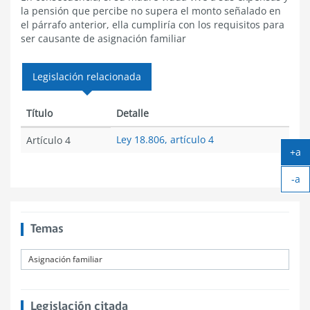
la pensión que percibe no supera el monto señalado en
el párrafo anterior, ella cumpliría con los requisitos para
ser causante de asignación familiar
Legislación relacionada
Título
Detalle
Ley 18.806, artículo 4
Artículo 4
+a
Ag
-a
tex
Ach
tex
Temas
Asignación familiar
Legislación citada