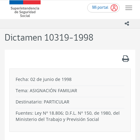
Ir
Superintendencia
Mi portal
al
Toggle
de
contenido
naviga
Seguridad
principal
icono
Social
(SUSESO)
Dictamen 10319-1998
-
Gobierno
de
.
Chile
Fecha: 02 de junio de 1998
Tema:
ASIGNACIÓN FAMILIAR
Destinatario: PARTICULAR
Fuentes: Ley Nº 18.806; D.F.L. Nº 150, de 1980, del
Ministerio del Trabajo y Previsión Social