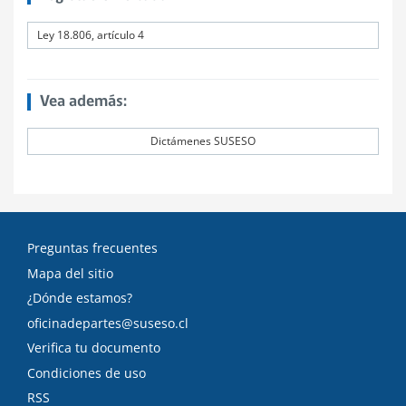
Ley 18.806, artículo 4
Vea además:
Dictámenes SUSESO
Preguntas frecuentes
Mapa del sitio
¿Dónde estamos?
oficinadepartes@suseso.cl
Verifica tu documento
Condiciones de uso
RSS