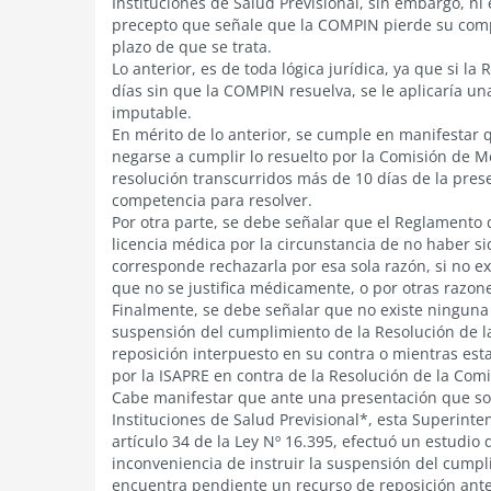
Instituciones de Salud Previsional, sin embargo, ni
precepto que señale que la COMPIN pierde su compe
plazo de que se trata.
Lo anterior, es de toda lógica jurídica, ya que si l
días sin que la COMPIN resuelva, se le aplicaría u
imputable.
En mérito de lo anterior, se cumple en manifestar 
negarse a cumplir lo resuelto por la Comisión de Me
resolución transcurridos más de 10 días de la pres
competencia para resolver.
Por otra parte, se debe señalar que el Reglamento 
licencia médica por la circunstancia de no haber s
corresponde rechazarla por esa sola razón, si no 
que no se justifica médicamente, o por otras razon
Finalmente, se debe señalar que no existe ninguna 
suspensión del cumplimiento de la Resolución de 
reposición interpuesto en su contra o mientras es
por la ISAPRE en contra de la Resolución de la Comi
Cabe manifestar que ante una presentación que so
Instituciones de Salud Previsional*, esta Superinte
artículo 34 de la Ley Nº 16.395, efectuó un estudio 
inconveniencia de instruir la suspensión del cump
encuentra pendiente un recurso de reposición ante 