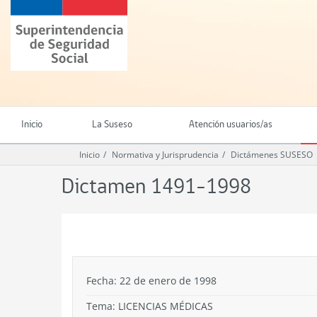
Ir
Superintendencia
al
de
contenido
Seguridad
principal
Social
(SUSESO)
-
Gobierno
de
Inicio
La Suseso
Atención usuarios/as
Chile
Inicio
Normativa y Jurisprudencia
Dictámenes SUSESO
Dictamen 1491-1998
.
Fecha: 22 de enero de 1998
Tema:
LICENCIAS MÉDICAS