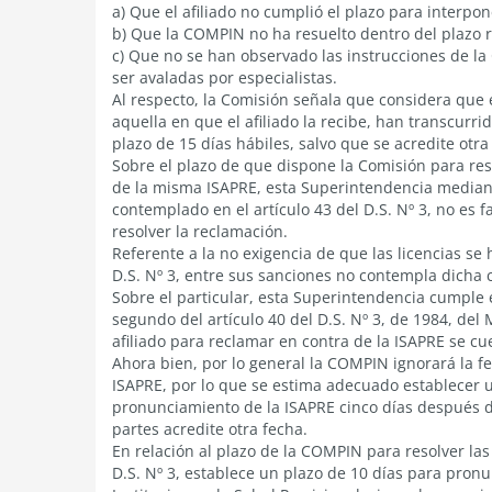
a) Que el afiliado no cumplió el plazo para interpon
b) Que la COMPIN no ha resuelto dentro del plazo 
c) Que no se han observado las instrucciones de la
ser avaladas por especialistas.
Al respecto, la Comisión señala que considera que e
aquella en que el afiliado la recibe, han transcurri
plazo de 15 días hábiles, salvo que se acredite otr
Sobre el plazo de que dispone la Comisión para re
de la misma ISAPRE, esta Superintendencia mediant
contemplado en el artículo 43 del D.S. Nº 3, no es
resolver la reclamación.
Referente a la no exigencia de que las licencias se
D.S. Nº 3, entre sus sanciones no contempla dicha 
Sobre el particular, esta Superintendencia cumple 
segundo del artículo 40 del D.S. Nº 3, de 1984, del 
afiliado para reclamar en contra de la ISAPRE se c
Ahora bien, por lo general la COMPIN ignorará la f
ISAPRE, por lo que se estima adecuado establecer u
pronunciamiento de la ISAPRE cinco días después de
partes acredite otra fecha.
En relación al plazo de la COMPIN para resolver las
D.S. Nº 3, establece un plazo de 10 días para pronu