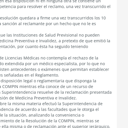
 en esa disposición ni en ninguna otra se contiene un
tencia para resolver el reclamo, una vez transcurrido el
a Resolución quedara a firme una vez transcurridos los 10
na sanción al reclamante por un hecho que no le es
que las Instituciones de Salud Previsional no pueden
dicina Preventiva e Invalidez, a pretexto de que emitió la
entación, por cuanto ésta ha seguido teniendo
de Licencias Médicas no contempla el rechazo de la
ido extendida por un médico especialista, por lo que no
existen antecedentes o exámenes que permitan establecer
es señaladas en el Reglamento.
disposición legal o reglamentaria que disponga la
la COMPIN mientras ella conoce de un recurso de
ta Superintendencia resuelve de la reclamación presentada
sión de Medicina Preventiva e Invalidez.
bre la misma materia efectuó la Superintendencia de
ndencia de acuerdo a las facultades que le otorga el
de la situación, analizando la conveniencia o
limiento de la Resolución de la COMPIN, mientras se
ella misma o de reclamación ante el superior jerárquico,