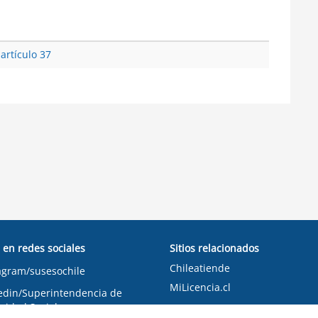
 artículo 37
 en redes sociales
Sitios relacionados
Chileatiende
agram/susesochile
MiLicencia.cl
edin/Superintendencia de
ridad Social