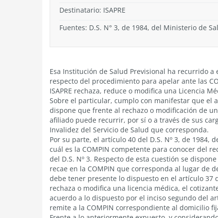
Destinatario: ISAPRE
Fuentes: D.S. N° 3, de 1984, del Ministerio de Sa
Esa Institución de Salud Previsional ha recurrido 
respecto del procedimiento para apelar ante las CO
ISAPRE rechaza, reduce o modifica una Licencia Mé
Sobre el particular, cumplo con manifestar que el ar
dispone que frente al rechazo o modificación de un
afiliado puede recurrir, por sí o a través de sus ca
Invalidez del Servicio de Salud que corresponda.
Por su parte, el artículo 40 del D.S. Nº 3, de 1984, 
cuál es la COMPIN competente para conocer del rec
del D.S. Nº 3. Respecto de esta cuestión se dispon
recae en la COMPIN que corresponda al lugar de de
debe tener presente lo dispuesto en el artículo 37 
rechaza o modifica una licencia médica, el cotiza
acuerdo a lo dispuesto por el inciso segundo del ar
remite a la COMPIN correspondiente al domicilio fij
Frente a lo anteriormente expuesto, y considerando