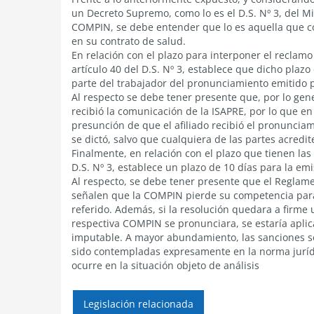
un Decreto Supremo, como lo es el D.S. Nº 3, del M
COMPIN, se debe entender que lo es aquella que co
en su contrato de salud.
En relación con el plazo para interponer el reclam
artículo 40 del D.S. Nº 3, establece que dicho plaz
parte del trabajador del pronunciamiento emitido p
Al respecto se debe tener presente que, por lo gen
recibió la comunicación de la ISAPRE, por lo que e
presunción de que el afiliado recibió el pronuncia
se dictó, salvo que cualquiera de las partes acredit
Finalmente, en relación con el plazo que tienen las
D.S. Nº 3, establece un plazo de 10 días para la e
Al respecto, se debe tener presente que el Reglam
señalen que la COMPIN pierde su competencia para 
referido. Además, si la resolución quedara a firme 
respectiva COMPIN se pronunciara, se estaría apli
imputable. A mayor abundamiento, las sanciones so
sido contempladas expresamente en la norma juríd
ocurre en la situación objeto de análisis
Legislación relacionada