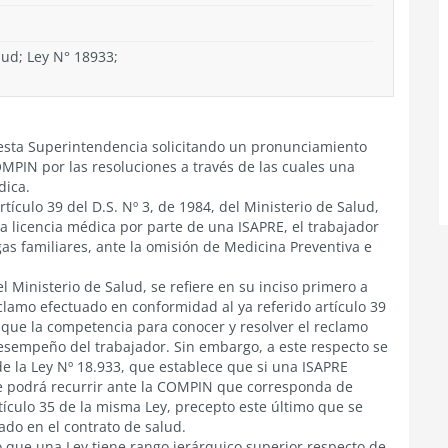
lud; Ley N° 18933;
a esta Superintendencia solicitando un pronunciamiento
MPIN por las resoluciones a través de las cuales una
dica.
tículo 39 del D.S. Nº 3, de 1984, del Ministerio de Salud,
a licencia médica por parte de una ISAPRE, el trabajador
rgas familiares, ante la omisión de Medicina Preventiva e
del Ministerio de Salud, se refiere en su inciso primero a
lamo efectuado en conformidad al ya referido artículo 39
e que la competencia para conocer y resolver el reclamo
sempeño del trabajador. Sin embargo, a este respecto se
de la Ley Nº 18.933, que establece que si una ISAPRE
nte podrá recurrir ante la COMPIN que corresponda de
tículo 35 de la misma Ley, precepto este último que se
ado en el contrato de salud.
 que una Ley tiene rango jerárquico superior respecto de