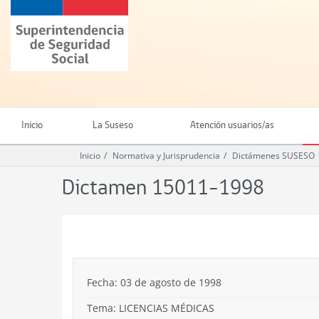
Ir
Superintendencia
al
de
contenido
Seguridad
principal
Social
(SUSESO)
-
Gobierno
de
Inicio
La Suseso
Atención usuarios/as
Chile
Inicio
Normativa y Jurisprudencia
Dictámenes SUSESO
Dictamen 15011-1998
.
Fecha: 03 de agosto de 1998
Tema:
LICENCIAS MÉDICAS