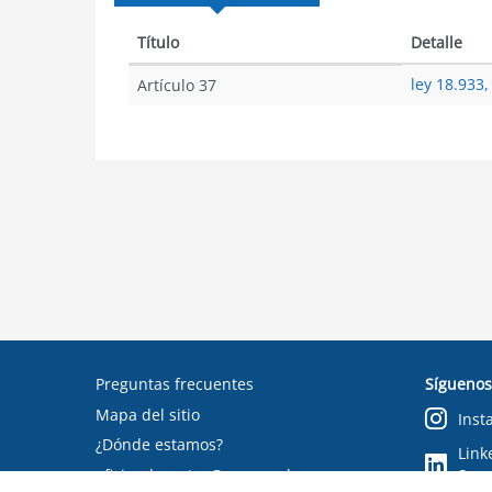
Título
Detalle
ley 18.933,
Artículo 37
Preguntas frecuentes
Síguenos
Mapa del sitio
Inst
¿Dónde estamos?
Link
oficinadepartes@suseso.cl
Segu