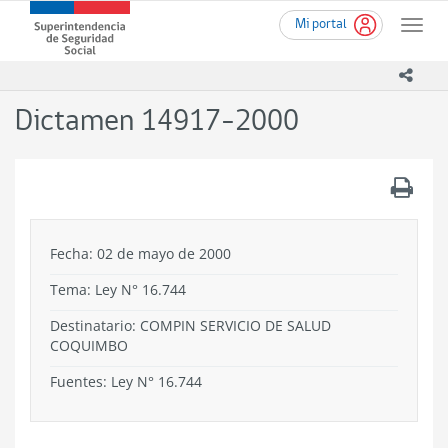
Ir
Superintendencia
Mi portal
al
Toggle
de
contenido
naviga
Seguridad
principal
icono
Social
(SUSESO)
Dictamen 14917-2000
-
Gobierno
de
.
Chile
Fecha: 02 de mayo de 2000
Tema:
Ley N° 16.744
Destinatario: COMPIN SERVICIO DE SALUD
COQUIMBO
Fuentes: Ley N° 16.744