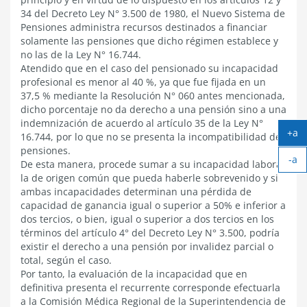
34 del Decreto Ley N° 3.500 de 1980, el Nuevo Sistema de
Pensiones administra recursos destinados a financiar
solamente las pensiones que dicho régimen establece y
no las de la Ley N° 16.744.
Atendido que en el caso del pensionado su incapacidad
profesional es menor al 40 %, ya que fue fijada en un
37,5 % mediante la Resolución N° 060 antes mencionada,
dicho porcentaje no da derecho a una pensión sino a una
indemnización de acuerdo al artículo 35 de la Ley N°
+a
16.744, por lo que no se presenta la incompatibilidad de
Ag
pensiones.
-a
tex
De esta manera, procede sumar a su incapacidad laboral
Ach
la de origen común que pueda haberle sobrevenido y si
tex
ambas incapacidades determinan una pérdida de
capacidad de ganancia igual o superior a 50% e inferior a
dos tercios, o bien, igual o superior a dos tercios en los
términos del artículo 4° del Decreto Ley N° 3.500, podría
existir el derecho a una pensión por invalidez parcial o
total, según el caso.
Por tanto, la evaluación de la incapacidad que en
definitiva presenta el recurrente corresponde efectuarla
a la Comisión Médica Regional de la Superintendencia de